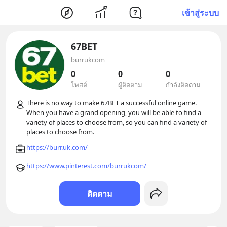
เข้าสู่ระบบ
67BET
burrukcom
0
0
0
โพสต์
ผู้ติดตาม
กำลังติดตาม
There is no way to make 67BET a successful online game. 
When you have a grand opening, you will be able to find a 
variety of places to choose from, so you can find a variety of 
https://burr.uk.com/
https://www.pinterest.com/burrukcom/
ติดตาม