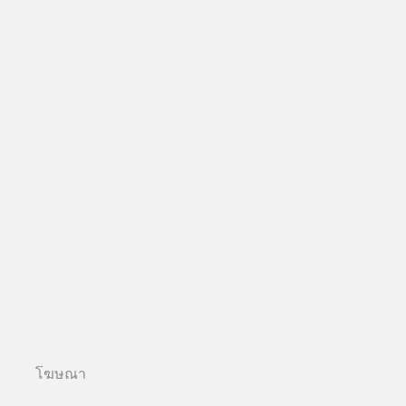
โฆษณา