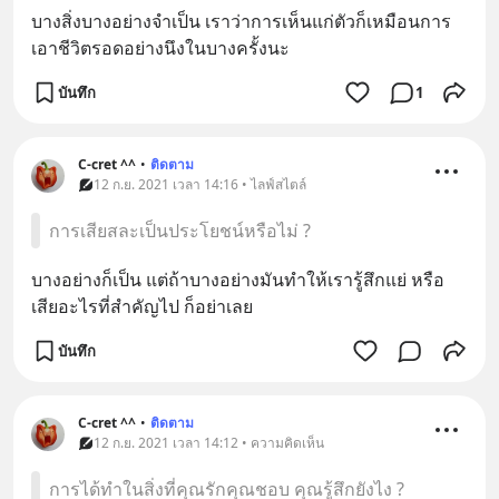
บางสิ่งบางอย่างจำเป็น เราว่าการเห็นแก่ตัวก็เหมือนการ
เอาชีวิตรอดอย่างนึงในบางครั้งนะ
บันทึก
1
C-cret ^^
•
ติดตาม
12 ก.ย. 2021 เวลา 14:16 • ไลฟ์สไตล์
การเสียสละเป็นประโยชน์หรือไม่ ?
บางอย่างก็เป็น แต่ถ้าบางอย่างมันทำให้เรารู้สึกแย่ หรือ
เสียอะไรที่สำคัญไป ก็อย่าเลย
บันทึก
C-cret ^^
•
ติดตาม
12 ก.ย. 2021 เวลา 14:12 • ความคิดเห็น
การได้ทำในสิ่งที่คุณรักคุณชอบ คุณรู้สึกยังไง ?