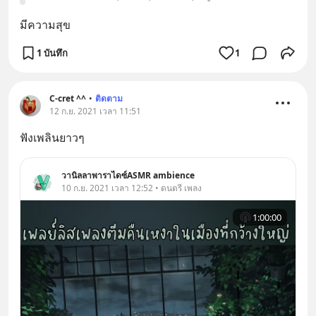
มีความสุข
1 บันทึก
1
C-cret ^^
•
ติดตาม
12 ก.ย. 2021 เวลา 11:51
ฟังเพลินยาวๆ
วานิลลาพาราไดซ์ASMR ambience
10 ก.ย. 2021 เวลา 12:52 • ดนตรี เพลง
1:00:00