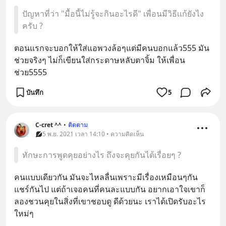
ปัญหาที่ว่า "มื้อนี้ไม่รู้จะกินอะไรดี" เพื่อนมีวิธีเเก้ยังไง
ครับ ?
ตอนแรกจะบอกให้ใส่แอพวงล้อๆแต่มีคนบอกแล้ว555 มัน
ช่วยจริงๆ ไม่ก็เขียนใส่กระดาษหลับตาจิ้ม ให้เพื่อน
ช่วย5555
บันทึก
5
C-cret ^^
•
ติดตาม
5 พ.ย. 2021 เวลา 14:10 • ความคิดเห็น
ทักษะการพูดคุยอย่างไร ถึงจะคุยกันได้เรื่อยๆ ?
คนแบบเดียวกัน มันจะไหลลื่นเพราะมีเรื่องเหมือนๆกัน 
แชร์กันไป แต่ถ้าเจอคนที่คนละแบบกัน อยากเอาใจเขาก็
ลองชวนคุยในสิ่งที่เขาชอบดู ดีด้วยนะ เราได้เปิดรับอะไร
ใหม่ๆ