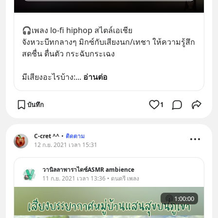
🎧เพลง lo-fi hiphop สไตล์เอเชีย
จังหวะบีทกลางๆ มิกซ์กับเสียงนก/เทชา ให้ความรู้สึก
สดชื่น ตื่นตัว กระฉับกระเฉง
มีเสียงอะไรบ้าง:
... 
อ่านต่อ
บันทึก
1
C-cret ^^
•
ติดตาม
12 ก.ย. 2021 เวลา 15:31
วานิลลาพาราไดซ์ASMR ambience
11 ก.ย. 2021 เวลา 13:36 • ดนตรี เพลง
1:00:00