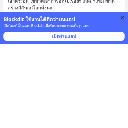
เอาตัวรอด ใช้ชีวิตเอาตัวรอดไปเรื่อยๆ เกิดมาเพื่อมีชีวิต
สร้างสีสันแก่โลกมั้งนะ
Blockdit ใช้งานได้ดีกว่าบนแอป
บันทึก
1
เปิดโพสต์นี้ในแอป Blockdit เพื่อรับประสบการณ์เต็มรูปแบบ
เปิดผ่านแอป
C-cret ^^
•
ติดตาม
10 ก.ย. 2021 เวลา 11:15 • ความคิดเห็น
หากมีชีวิตเหลืออยู่แค่24ชม. สิ่งที่คุณจะทำใน24ชั่วโมง
นี้ ?
ใช้ชีวิตเหมือนเดิม เหมือนทุกๆวัน อาจจะมีไปในที่ที่อยาก
ไป ทำในสิ่งที่อยากทำ อะไรไม่เคยทำก็ลองทำ เขียนโน๊ต
เล็กๆไว้ หรืออัดคลิปเสียง พูดถึงเรื่องราว ที่ทำให้เรามี
ความสุขที่สุดในชีวิต พูดถึงสิ่งต่างๆ ความ
... 
ดูเพิ่มเติม
1
บันทึก
1
1