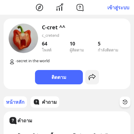
เข้าสู่ระบบ
C-cret ^^
c_cretend
64
10
5
โพสต์
ผู้ติดตาม
กำลังติดตาม
ติดตาม
หน้าหลัก
คำถาม
คำถาม