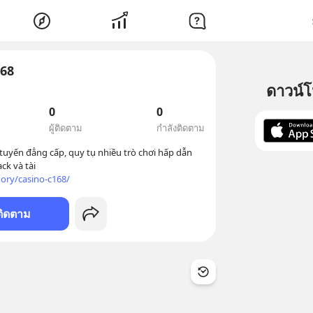
168
ดาวน์
0
0
ผู้ติดตาม
กำลังติดตาม
 tuyến đẳng cấp, quy tụ nhiều trò chơi hấp dẫn 
ck và tài 
ory/casino-c168/
ติดตาม