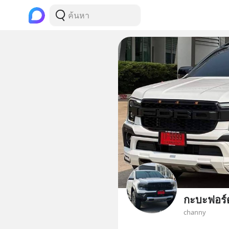
กะบะฟอร์
channy