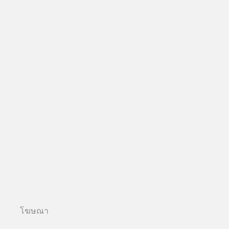
โฆษณา