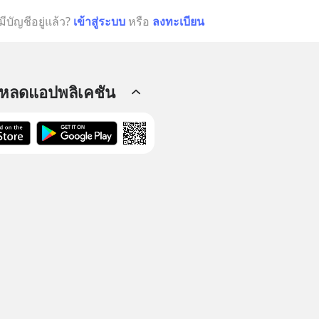
มีบัญชีอยู่แล้ว?
เข้าสู่ระบบ
หรือ
ลงทะเบียน
โหลดแอปพลิเคชัน