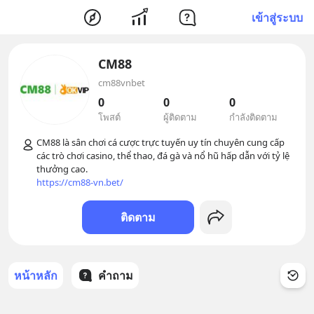
เข้าสู่ระบบ
CM88
cm88vnbet
0
0
0
โพสต์
ผู้ติดตาม
กำลังติดตาม
CM88 là sân chơi cá cược trực tuyến uy tín chuyên cung cấp 
các trò chơi casino, thể thao, đá gà và nổ hũ hấp dẫn với tỷ lệ 
https://cm88-vn.bet/
ติดตาม
หน้าหลัก
คำถาม