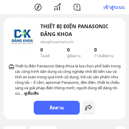
เข้าสู่ระบบ
THIẾT BỊ ĐIỆN PANASONIC
ĐĂNG KHOA
dangkhoamartcom
0
0
0
โพสต์
ผู้ติดตาม
กำลังติดตาม
Thiết bị điện Panasonic Đăng Khoa là lựa chọn phổ biến trong 
các công trình dân dụng và công nghiệp nhờ độ bền cao và 
tính an toàn trong quá trình sử dụng. Với các sản phẩm như 
công tắc – ổ cắm, aptomat Panasonic, đèn điện, thiết bị chiếu 
sáng và giải pháp điện thông minh, người dùng dễ dàng tối 
ưu 
... 
ดูเพิ่มเติม
ติดตาม