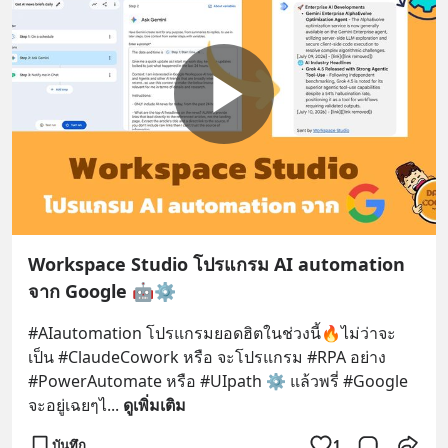
Workspace Studio โปรแกรม AI automation
จาก Google 🤖⚙️
#AIautomation โปรแกรมยอดฮิตในช่วงนี้🔥ไม่ว่าจะ
เป็น #ClaudeCowork หรือ จะโปรแกรม #RPA อย่าง 
#PowerAutomate หรือ #UIpath ⚙️ แล้วพรี่ #Google 
จะอยู่เฉยๆไ
... 
ดูเพิ่มเติม
บันทึก
1