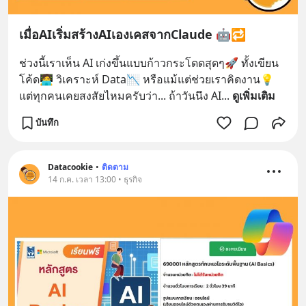
เมื่อAIเริ่มสร้างAIเองเคสจากClaude 🤖🔁
ช่วงนี้เราเห็น AI เก่งขึ้นแบบก้าวกระโดดสุดๆ🚀 ทั้งเขียน
โค้ด🧑‍💻 วิเคราะห์ Data📉 หรือแม้แต่ช่วยเราคิดงาน💡 
แต่ทุกคนเคยสงสัยไหมครับว่า... ถ้าวันนึง AI
... 
ดูเพิ่มเติม
บันทึก
Datacookie
•
ติดตาม
14 ก.ค. เวลา 13:00 • ธุรกิจ