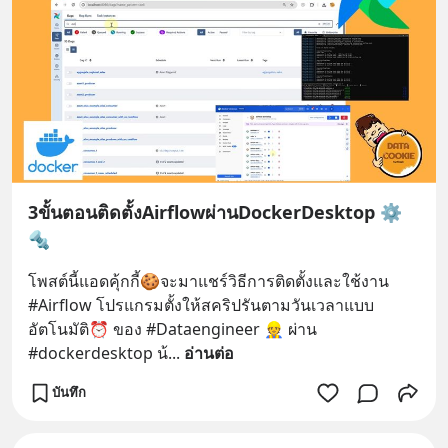
3ขั้นตอนติดตั้งAirflowผ่านDockerDesktop ⚙️
🔩
โพสต์นี้แอดคุ้กกี้🍪จะมาแชร์วิธีการติดตั้งและใช้งาน 
#Airflow โปรแกรมตั้งให้สคริปรันตามวันเวลาแบบ
อัตโนมัติ⏰ ของ #Dataengineer 👷 ผ่าน 
#dockerdesktop น้
... 
อ่านต่อ
บันทึก