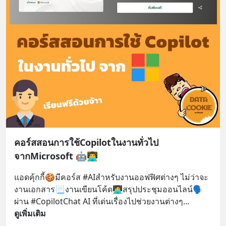
คอร์สสอนการใช้Copilotในงานทั่วไป
จากMicrosoft 🤖👨‍💻
แอดคุ้กกี้🍪มีคอร์ส #AIสำหรับงานออฟฟิศต่างๆ ไม่ว่าจะ
งานเอกสาร📃งานเขียนโค้ด🧑‍💻สรุปประชุมออนไลน์🗣️ 
ผ่าน #CopilotChat AI ที่เด่นเรื่องไปช่วยงานต่างๆ
... 
ดูเพิ่มเติม