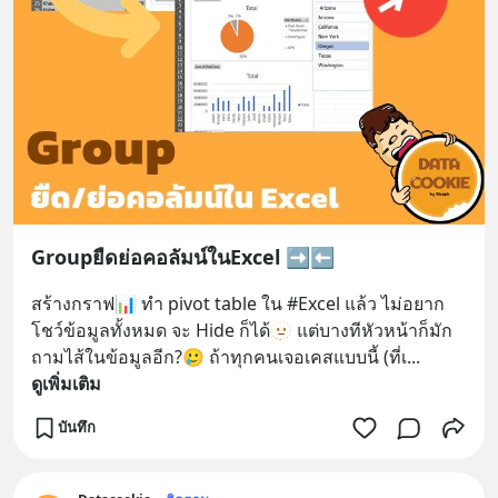
Groupยืดย่อคอลัมน์ในExcel ➡️⬅️
สร้างกราฟ📊 ทำ pivot table ใน #Excel แล้ว ไม่อยาก
โชว์ข้อมูลทั้งหมด จะ Hide ก็ได้🫥 แต่บางทีหัวหน้าก็มัก
ถามไส้ในข้อมูลอีก?🥲 ถ้าทุกคนเจอเคสแบบนี้ (ที่เ
... 
ดูเพิ่มเติม
บันทึก