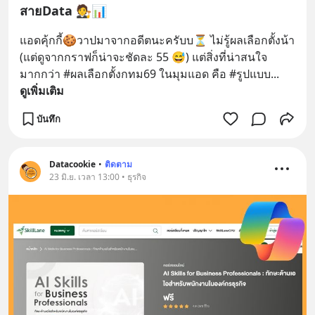
สายData 🧑‍⚖️📊
แอดคุ้กกี้🍪วาปมาจากอดีตนะครับบ⏳ ไม่รู้ผลเลือกตั้งน้า 
(แต่ดูจากกราฟก็น่าจะชัดละ 55 😅) แต่สิ่งที่น่าสนใจ
มากกว่า #ผลเลือกตั้งกทม69 ในมุมแอด คือ #รูปแบบ
... 
ดูเพิ่มเติม
บันทึก
Datacookie
•
ติดตาม
23 มิ.ย. เวลา 13:00 • ธุรกิจ