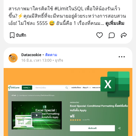
สารภาพมาใครคิดใช้ #LimitในSQL เพื่อให้น้องรันเร็ว
ขึ้น?⚡️คุณมีสิทธิ์ที่จะมีทนายอยู่ด้วยระหว่างการสอบสวน 
เอ้ย! ไม่ใช่ละ 5555 😅 อันนี้คือ 1 เรื่องที่คนม
... 
ดูเพิ่มเติม
บันทึก
Datacookie
•
ติดตาม
16 มิ.ย. เวลา 13:00 • ธุรกิจ