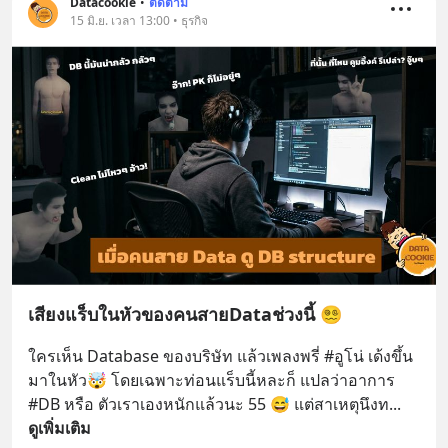
Datacookie
•
ติดตาม
15 มิ.ย. เวลา 13:00 • ธุรกิจ
เสียงแร็บในหัวของคนสายDataช่วงนี้ 😵‍💫
ใครเห็น Database ของบริษัท แล้วเพลงพรี่ #อูโน่ เด้งขึ้น
มาในหัว🤯 โดยเฉพาะท่อนแร็บนี้หละก็ แปลว่าอาการ 
#DB หรือ ตัวเราเองหนักแล้วนะ 55 😅 แต่สาเหตุนึงท
... 
ดูเพิ่มเติม