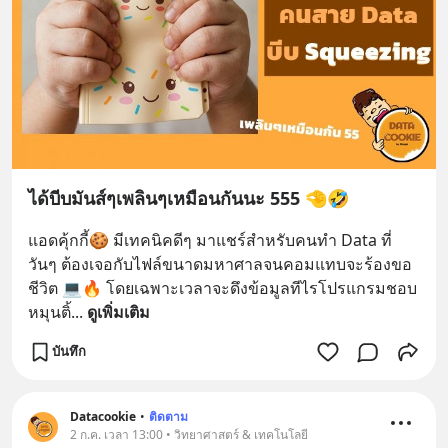
ได้บีบมันส์ๆเพลินๆเหมือนกันนะ 555 🤏🤣
แอดคุ้กกี้🍪 มีเทคนิคดีๆ มาแชร์สำหรับคนทำ Data ที่
วันๆ ต้องเจอกับไฟล์ขนาดมหาศาลจนคอมแทบจะร้องขอ
ชีวิต 💻🔥 โดยเฉพาะเวลาจะดึงข้อมูลทีไรโปรแกรมชอบ
หมุนติ้
... 
ดูเพิ่มเติม
บันทึก
Datacookie
•
ติดตาม
2 ก.ค. เวลา 13:00 • วิทยาศาสตร์ & เทคโนโลยี