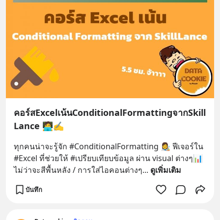
คอร์สExcelเน้นConditionalFormattingจากSkill
Lance 🧑‍💻✍️
ทุกคนน่าจะรู้จัก #ConditionalFormatting 👩‍🎨 ฟีเจอร์ใน 
#Excel ที่ช่วยให้ #เปรียบเทียบข้อมูล ผ่าน visual ต่างๆ📊 
ไม่ว่าจะสีพื้นหลัง / การใส่ไอคอนต่างๆ
... 
ดูเพิ่มเติม
บันทึก