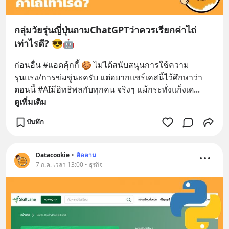
กลุ่มวัยรุ่นญี่ปุ่นถามChatGPTว่าควรเรียกค่าไถ่
เท่าไรดี? 😎🤖
ก่อนอื่น #แอดคุ้กกี้ 🍪 ไม่ได้สนับสนุนการใช้ความ
รุนแรง/การข่มขู่นะครับ แต่อยากแชร์เคสนี้ไว้ศึกษาว่า 
ตอนนี้ #AIมีอิทธิพลกับทุกคน จริงๆ แม้กระทั่งแก็งเด
... 
ดูเพิ่มเติม
บันทึก
Datacookie
•
ติดตาม
7 ก.ค. เวลา 13:00 • ธุรกิจ