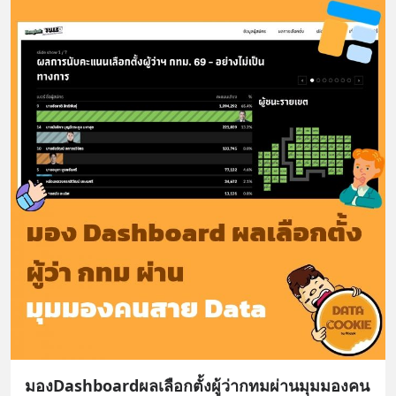
มองDashboardผลเลือกตั้งผู้ว่ากทมผ่านมุมมองคน