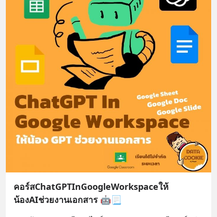
คอร์สChatGPTInGoogleWorkspaceให้
น้องAIช่วยงานเอกสาร 🤖📃