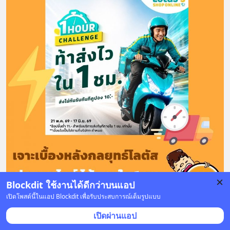
Blockdit ใช้งานได้ดีกว่าบนแอป
เปิดโพสต์นี้ในแอป Blockdit เพื่อรับประสบการณ์เต็มรูปแบบ
เปิดผ่านแอป
เจาะเบื้องหลังกลยุทธ์โลตัสส่งออนไลน์ได้ของ