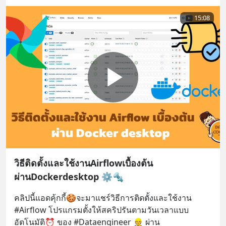
15:08
วิธีติดตั้งและใช้งานAirflowเบื้องต้น
ผ่านDockerdesktop ⚙️🔩
คลิปนี้แอดคุ้กกี้🍪จะมาแชร์วิธีการติดตั้งและใช้งาน 
#Airflow โปรแกรมตั้งให้สคริปรันตามวันเวลาแบบ
อัตโนมัติ⏰ ของ #Dataengineer 👷 ผ่าน 