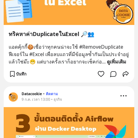
ทริคหาค่าDuplicateในExcel 🔎👥
แอดคุ้กกี้🍪เชื่อว่าทุกคนน่าจะใช้ #RemoveDuplicate 
ฟีเจอร์ใน #Excel เพื่อลบแถวที่มีข้อมูลซ้ำกันเป็นประจำอยู่
แล้วใช่ม๊ะ😁 แต่บางครั้งเราก็อยากจะเช็คก่อ
... 
ดูเพิ่มเติม
บันทึก
Datacookie
•
ติดตาม
9 ก.ค. เวลา 13:00 • ธุรกิจ