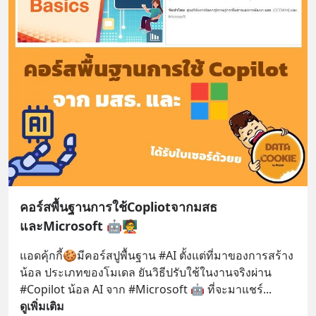
คอร์สพื้นฐานการใช้Copliotจากมสธ
และMicrosoft 🤖🧑‍🏫
แอดคุ้กกี้🍪มีคอร์สปูพื้นฐาน #AI ตั้งแต่ที่มาของการสร้าง
น้อล ประเภทของโมเดล ยันวิธีปรับใช้ในงานจริงผ่าน 
#Copilot น้อล AI จาก #Microsoft 🤖 ที่จะมาแชร์
... 
ดูเพิ่มเติม