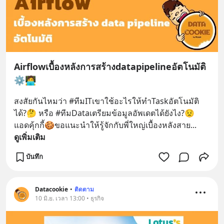
Airflowเบื้องหลังการสร้างdatapipelineอัตโนมัติ
⚙️🧑‍💻
สงสัยกันไหมว่า #ทีมITเขาใช้อะไรให้ทำTaskอัตโนมัติ
ได้?🤔 หรือ #ทีมDataเตรียมข้อมูลอัพเดตได้ยังไง?😟 
แอดคุ้กกี้🍪ขอแนะนำให้รู้จักกับพี่ใหญ่เบื้องหลังสาย
... 
ดูเพิ่มเติม
บันทึก
Datacookie
•
ติดตาม
10 มิ.ย. เวลา 13:00 • ธุรกิจ