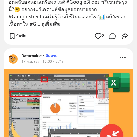
อดหลับอดนอนเตรียมสไลด์ #GoogleSildes พรีเซนต์พรุ่ง
นี้?🥱 อยากจะวิเคราะห์ข้อมูลยอดขายจาก 
#GoogleSheet แต่ไม่รู้ต้องใช้โมเดลอะไร?📊 แก้/ตรวจ
เนื้อหาใน #G
... 
ดูเพิ่มเติม
บันทึก
2
Datacookie
•
ติดตาม
17 ก.ค. เวลา 13:00 • ธุรกิจ