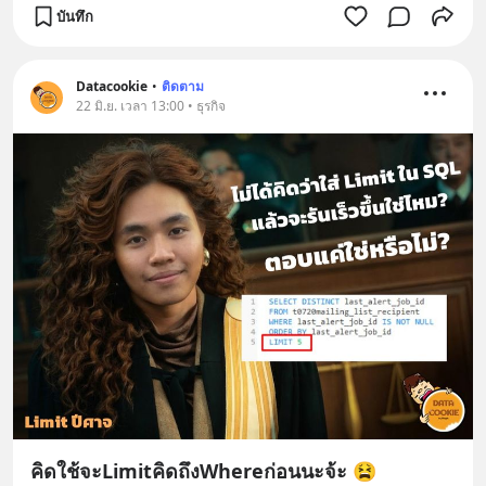
บันทึก
Datacookie
•
ติดตาม
22 มิ.ย. เวลา 13:00 • ธุรกิจ
คิดใช้จะLimitคิดถึงWhereก่อนนะจ้ะ 😫