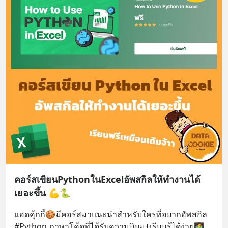
คอร์สเขียนPythonในExcelอัพสกิลให้ทำงานได้
เยอะขึ้น 💪🐍
แอดคุ้กกี้🍪มีคอร์สมาแนะนำสำหรับใครที่อยากอัพสกิล 
#Python ภาษาโค้ดที่ได้รับความนิยม+เรียนรู้ได้ง่าย🧑‍💻 