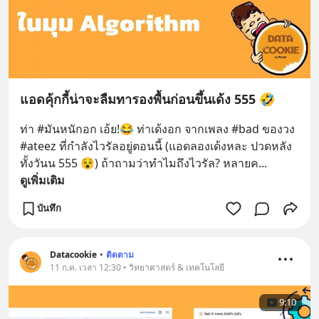
แอดคุ้กกี้น่าจะลืมทารองพื้นก่อนขึ้นเด้ง 555 🤣
ท่า #มันหนักอก เอ้ย!😂 ท่าเด้งอก จากเพลง #bad ของวง 
#ateez ที่กำลังไวรัลอยู่ตอนนี้ (แอดลองเด้งหละ ปวดหลัง
ทั้งวันน 555 😵) ถ้าถามว่าทำไมถึงไวรัล? หลายค
... 
ดูเพิ่มเติม
บันทึก
Datacookie
•
ติดตาม
11 ก.ค. เวลา 12:30 • วิทยาศาสตร์ & เทคโนโลยี
9:10