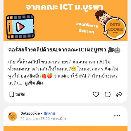
คอร์สสร้างคลิปด้วยAIจากคณะICTมอบูรพา 🎥🤖
เดี๋ยวนี้เห็นคลิปโฆษณาหลายๆตัวก็เจนมาจาก AI ไม่
ทั้งหมดก็บางส่วนกันใช่ไหมละ?😁 ไหนจะละคร #ผลไม้
พูดได้ ยอดฮิตอีก🍓🍑 ว่าแต่เขาใช้ #AI ตัวไหนบ้างเจน
ละ? แ
... 
ดูเพิ่มเติม
บันทึก
Datacookie
•
ติดตาม
29 มิ.ย. เวลา 13:00 • การเมือง