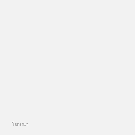
โฆษณา