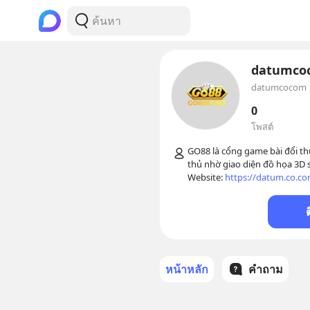
datumco
datumcocom
0
โพสต์
GO88 là cổng game bài đổi th
thủ nhờ giao diện đồ họa 3D s
Website: 
https://datum.co.co
หน้าหลัก
คำถาม