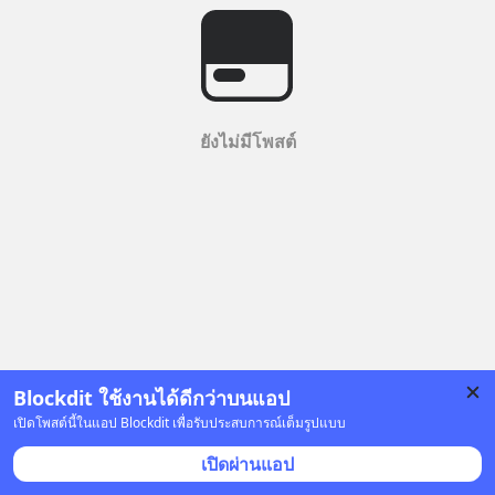
ยังไม่มีโพสต์
Blockdit ใช้งานได้ดีกว่าบนแอป
เปิดโพสต์นี้ในแอป Blockdit เพื่อรับประสบการณ์เต็มรูปแบบ
เปิดผ่านแอป