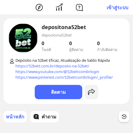
เข้าสู่ระบบ
depositona52bet
depositona52bet
0
0
0
โพสต์
ผู้ติดตาม
กำลังติดตาม
https://52bett.com.br/deposito-na-52bet/
https://www.youtube.com/@52bettcombrlogin
https://www.pinterest.com/52bettcombrlogin/_profile/
ติดตาม
หน้าหลัก
คำถาม