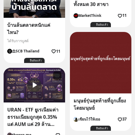
ทั้งหมด 30 สาขา
11
MarketThink
บ้านล้นตลาดหนักแค่
ยืนยันแล้ว
ไหน?
ได้รับการบูสต์
11
SCB Thailand
ยืนยันแล้ว
มนุษย์รุ่นสุดท้ายที่ถูกเลี้ยง
โดยมนุษย์
URAN - ETF ยูเรเนียมค่า
ธรรมเนียมถูกสุด 0.35%
37
เขียนไว้ให้เธอ
แต่ AUM แค่ 29 ล้าน
ยืนยันแล้ว
ดอลลาร์
theexp.me