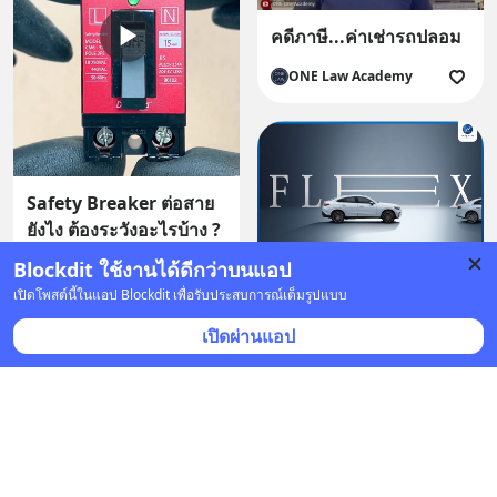
คดีภาษี...ค่าเช่ารถปลอม
ONE Law Academy
Safety Breaker ต่อสาย
ยังไง ต้องระวังอะไรบ้าง ?
Blockdit ใช้งานได้ดีกว่าบนแอป
เรียนรู้ระบบไฟฟ้า
เปิดโพสต์นี้ในแอป Blockdit เพื่อรับประสบการณ์เต็มรูปแบบ
เปิดผ่านแอป
FLEX ความยืดหยุ่นแบบ
ใหม่ของการเป็นเจ้าของ
Mercedes-Benz