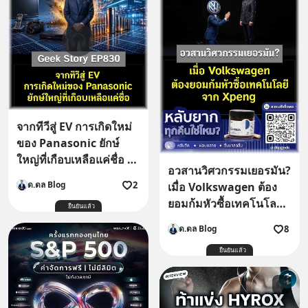
จากทีวีสู่ EV การเกิดใหม่
ของ Panasonic ยักษ์
ใหญ่ที่เกือบเหลือแค่ชื่อ |
อวสานวิศวกรรมเยอรมัน?
Geek Story EP830
2
ด.ดล Blog
เมื่อ Volkswagen ต้อง
ยอมก้มหัวซื้อเทคโนโลยี
ยืนยันแล้ว
จาก Xpeng
8
ด.ดล Blog
ยืนยันแล้ว