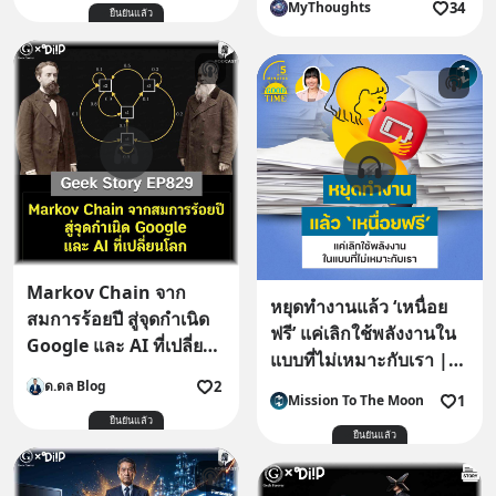
34
MyThoughts
ยืนยันแล้ว
Markov Chain จาก
หยุดทำงานแล้ว ‘เหนื่อย
สมการร้อยปี สู่จุดกำเนิด
ฟรี’ แค่เลิกใช้พลังงานใน
Google และ AI ที่เปลี่ยน
แบบที่ไม่เหมาะกับเรา |
โลก | Geek Story
5M EP.2536
2
ด.ดล Blog
EP829
1
Mission To The Moon
ยืนยันแล้ว
ยืนยันแล้ว