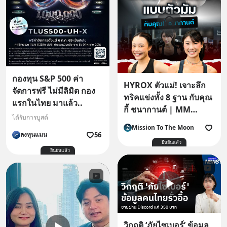
กองทุน S&P 500 ค่า
HYROX ตัวแม่! เจาะลึก
จัดการฟรี ไม่มีลิมิต กอง
ทริคแข่งทั้ง 8 ฐาน กับคุณ
แรกในไทย มาแล้ว..
กี้ ชนากานต์ | MM
ได้รับการบูสต์
EP.2724
Mission To The Moon
56
ลงทุนแมน
ยืนยันแล้ว
ยืนยันแล้ว
วิกฤติ ‘ภัยไซเบอร์’ ข้อมูล