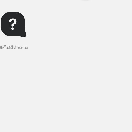
ยังไม่มีคำถาม