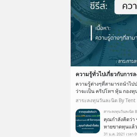
ความรู้ทั่วไปเกี่ยวกับการล
ความรู้ต่างๆที่สามารถนำไปปร
ว่าจะเป็น คริปโทฯ หุ้น กองทุน แ
ลงทุนต้องรู้ยันเทคนิคอื่นๆ
สาระลงทุนวันละนิด By Tent
สาระลงทุนวันละนิด B
คุณกำลังคิดว่า
หายขาดทุนแล้ว..
ล่ะ กับดักการลง
31 ม.ค. 2021 เวลา 0