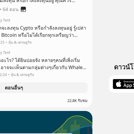
ริ่มลงทุน หรือกำลังลงทุนอยู่ คุณควร
•
64 ตอน
y Tent
ะลงทุน Cypto หรือกำลังลงทุนอยู่ รู้เปล่า
่ Bitcoin หรือไม่ได้เรียกทุกเหรียญว่า
ามารถแบ่งเหรียญได้เป็น 3 ชนิดหลักๆ คือ
:25
หุ้น & เศรษฐกิจ
in และ Stablecoin
y Tent
อะไร? ได้ยินบ่อยจัง หลายๆคนที่เพิ่งเริ่ม
ดาวน์
อาจจะเห็นตามกลุ่มต่างๆเกี่ยวกับ Whale
ามันคืออะไรใช่มั้ย?
2:24
หุ้น & เศรษฐกิจ
ตอนอื่นๆ
22.8K รับชม