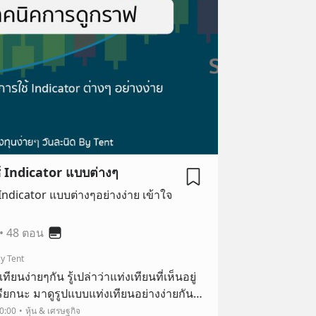
้ Indicator แบบต่างๆ
้ Indicator แบบต่างๆอย่างง่าย เข้าใจ
•
48 ตอน
y Tent
ียนง่ายๆกัน รู้เปล่าว่าแท่งเทียนที่เห็นอยู่
อเรียกนะ มาดูรูปแบบแท่งเทียนอย่างง่ายกัน
กอะไรเรา และเรียกว่าอย่างไร เวลาไปฟัง
00:00
หุ้น & เศรษฐกิจ