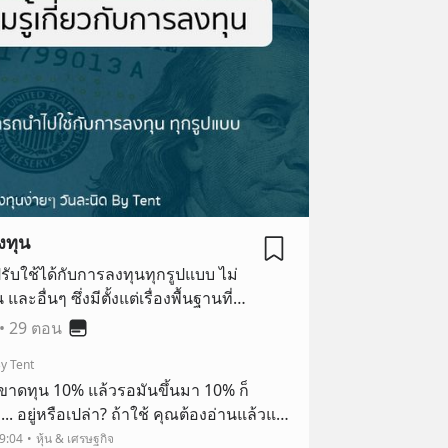
งทุน
ับใช้ได้กับการลงทุนทุกรูปแบบ ไม่
ละอื่นๆ ซึ่งมีตั้งแต่เรื่องพื้นฐานที่นัก
•
29 ตอน
y Tent
 ขาดทุน 10% แล้วรอมันขึ้นมา 10% ก็
. อยู่หรือเปล่า? ถ้าใช้ คุณต้องอ่านแล้วแห
ทุนสำหรับมือใหม่ที่มักจะพลาดกันคือ เรื่อง
9:04
หุ้น & เศรษฐกิจ