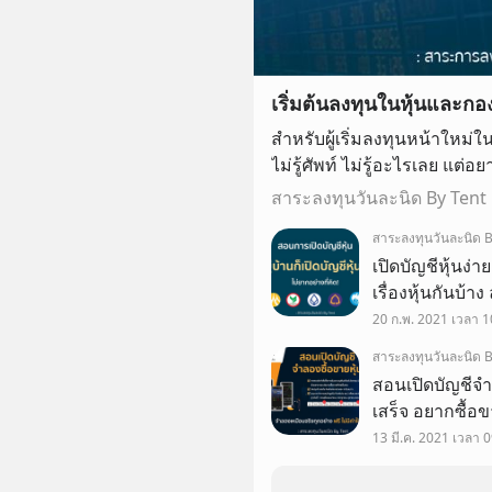
เริ่มต้นลงทุนในหุ้นและกอ
สำหรับผู้เริ่มลงทุนหน้าใหม่
ไม่รู้ศัพท์ ไม่รู้อะไรเลย แต่อ
ควรอ่านทั้งหมดนี้
สาระลงทุนวันละนิด By Tent
สาระลงทุนวันละนิด B
เปิดบัญชีหุ้นง่าย
เรื่องหุ้นกันบ้า
ง่ายๆไม่ยาก แ
20 ก.พ. 2021 เวลา 1
สาระลงทุนวันละนิด B
สอนเปิดบัญชีจำล
เสร็จ อยากซื้อขา
กับการใช้ Stre
13 มี.ค. 2021 เวลา 
😎👇