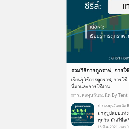
รวมวิธีการดูกราฟ, การใช
เรียนรู้วิธีการดูกราฟ, การใช
ที่มาและการใช้งาน
สาระลงทุนวันละนิด By Tent
สาระลงทุนวันละนิด B
มาดูรูปแบบแท่งเท
ทุกวัน มันมีชื่
😉 แต่ละแบบบอ
16 มี.ค. 2021 เวลา 