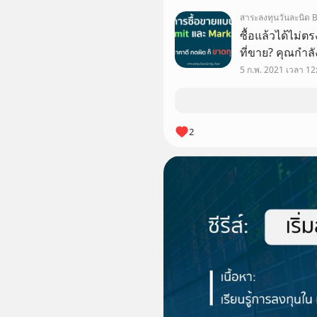
คำนวนนี่แหล่ะ 
สาระลงทุนวันละนิด B
ซื้อแล้วได้ไม่ต
ที่ขาย? คุณกำลั
เพราะตัวคุณเอง ไ
5 ก.พ. 2021 เวลา 12
กันก่อน 👇 ตอนที
2