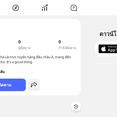
ดาวน์
0
0
ผู้ติดตาม
กำลังติดตาม
nhà cái trực tuyến hàng đầu châu Á, mang đến 
o. It's a good thing 

มเติม
ติดตาม