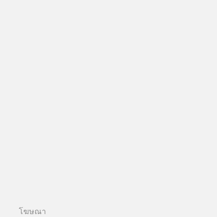
โฆษณา