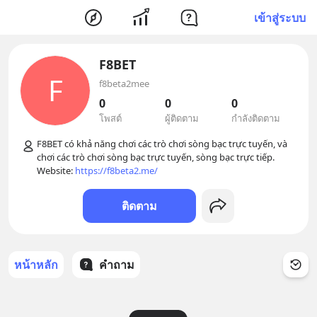
เข้าสู่ระบบ
F8BET
F
f8beta2mee
0
0
0
โพสต์
ผู้ติดตาม
กำลังติดตาม
F8BET có khả năng chơi các trò chơi sòng bạc trực tuyến, và 
chơi các trò chơi sòng bạc trực tuyến, sòng bạc trực tiếp.

Website: 
https://f8beta2.me/
ติดตาม
หน้าหลัก
คำถาม