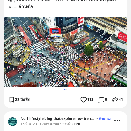
พง
... 
อ่านต่อ
22 บันทึก
113
9
41
No.1 lifestyle blog that explore new trend and history
•
ติดตาม
15 มี.ค. 2019 เวลา 02:00 • การศึกษา