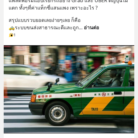
แพลตฟอร์มแอปเรียกรถอย่าง Grab และ UBER ตีญี่ปุ่นไม่
แตก ทั้งๆที่ค่าแท็กซี่แสนแพง เพราะอะไร ?
สรุปแบบรวบยอดเลยง่ายๆเลย ก็คือ
🚕ระบบขนส่งสาธารณะดีและถูก
... 
อ่านต่อ
1