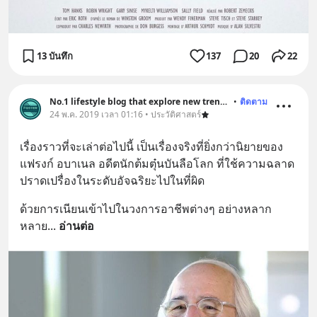
13 บันทึก
137
20
22
No.1 lifestyle blog that explore new trend and history
•
ติดตาม
24 พ.ค. 2019 เวลา 01:16 • ประวัติศาสตร์
เรื่องราวที่จะเล่าต่อไปนี้ เป็นเรื่องจริงที่ยิ่งกว่านิยายของ 
แฟรงก์ อบาเนล อดีตนักต้มตุ๋นบันลือโลก ที่ใช้ความฉลาด
ปราดเปรื่องในระดับอัจฉริยะไปในที่ผิด
ด้วยการเนียนเข้าไปในวงการอาชีพต่างๆ อย่างหลาก
หลาย
... 
อ่านต่อ