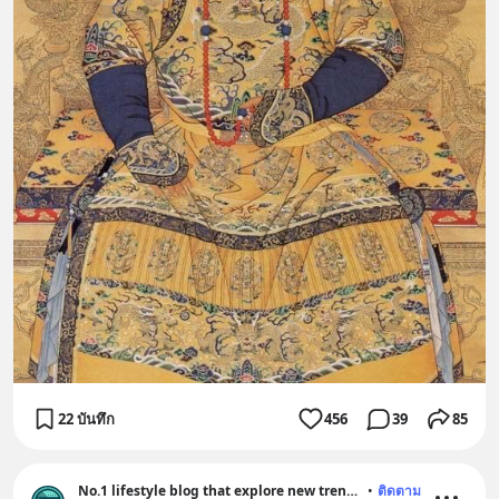
22 บันทึก
456
39
85
No.1 lifestyle blog that explore new trend and history
•
ติดตาม