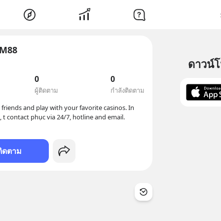
FM88
ดาวน์
0
0
ผู้ติดตาม
กำลังติดตาม
friends and play with your favorite casinos. In 
, t contact phục via 24/7, hotline and email. 
ติดตาม