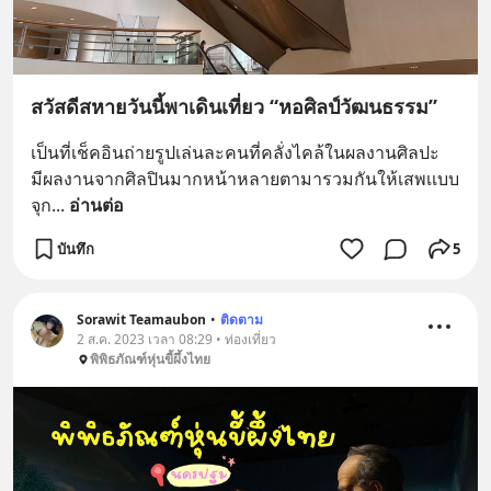
สวัสดีสหายวันนี้พาเดินเที่ยว “หอศิลป์วัฒนธรรม”
เป็นที่เช็คอินถ่ายรูปเล่นละคนที่คลั่งไคล้ในผลงานศิลปะ
มีผลงานจากศิลปินมากหน้าหลายตามารวมกันให้เสพเเบบ
จุก
... 
อ่านต่อ
บันทึก
5
Sorawit Teamaubon
•
ติดตาม
2 ส.ค. 2023 เวลา 08:29 • ท่องเที่ยว
พิพิธภัณฑ์หุ่นขี้ผึ้งไทย