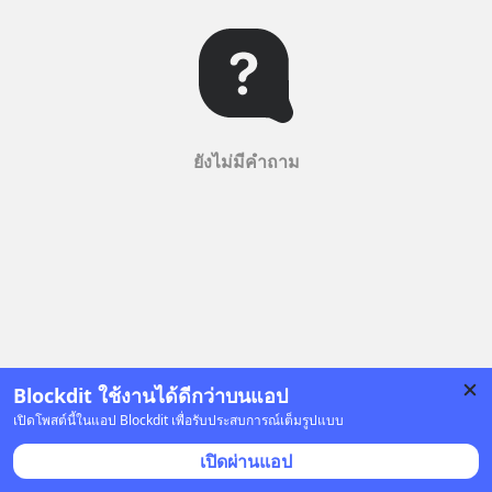
ยังไม่มีคำถาม
Blockdit ใช้งานได้ดีกว่าบนแอป
เปิดโพสต์นี้ในแอป Blockdit เพื่อรับประสบการณ์เต็มรูปแบบ
เปิดผ่านแอป