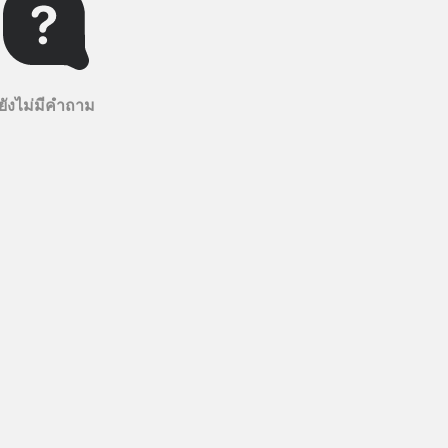
ยังไม่มีคำถาม