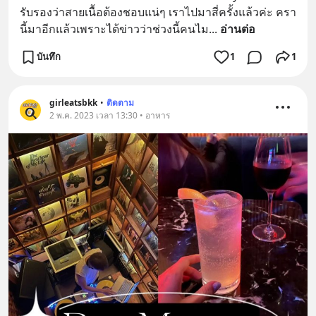
รับรองว่าสายเนื้อต้องชอบแน่ๆ เราไปมาสี่ครั้งแล้วค่ะ ครา
นี้มาอีกแล้วเพราะได้ข่าวว่าช่วงนี้คนไม
... 
อ่านต่อ
บันทึก
1
1
girleatsbkk
•
ติดตาม
2 พ.ค. 2023 เวลา 13:30 • อาหาร