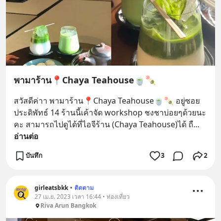
พามาร้าน📍Chaya Teahouse🍵🍡
สวัสดีค่าา พามาร้าน📍Chaya Teahouse🍵🍡 อยู่ซอย
ประดิพัทธ์ 14 ร้านนี้เค้าจัด workshop ชงชาบ่อยๆด้วยนะ
คะ สามารถไปดูได้ที่ไอจีร้าน (Chaya Teahouse)ได้ ถื
... 
อ่านต่อ
บันทึก
3
2
girleatsbkk
•
ติดตาม
27 เม.ย. 2023 เวลา 16:44 • ท่องเที่ยว
Riva Arun Bangkok