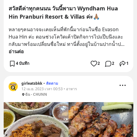
สวัสดีค่าทุกคนนน วันนี้พามา Wyndham Hua
Hin Pranburi Resort & Villas ค่ะ🙏🏽
หลายๆคนอาจจะเคยเห็นที่พักนี้มาก่อนในชื่อ Evason 
Hua Hin ค่ะ ตอนช่วงโควิดเค้าปิดกิจการไปแป๊บนึงและ
กลับมาพร้อมเปลี่ยนชื่อใหม่ ทานี่ตั้งอยู่ในบ้านปากน้ำป
... 
อ่านต่อ
4 บันทึก
2
2
1
girleatsbkk
•
ติดตาม
12 เม.ย. 2023 เวลา 00:53 • อาหาร
ฉัน - CHUNN