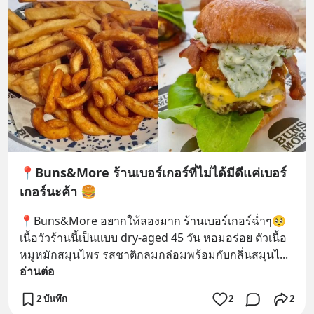
📍Buns&More ร้านเบอร์เกอร์ที่ไม่ได้มีดีแค่เบอร์
เกอร์นะค้า 🍔
📍Buns&More อยากให้ลองมาก ร้านเบอร์เกอร์ฉ่ำๆ🥺 
เนื้อวัวร้านนี้เป็นแบบ dry-aged 45 วัน หอมอร่อย ตัวเนื้อ
หมูหมักสมุนไพร รสชาติกลมกล่อมพร้อมกับกลิ่นสมุนไ
... 
อ่านต่อ
2 บันทึก
2
2