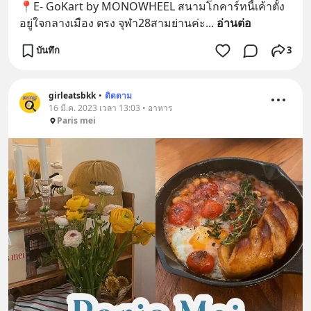
📍E- GoKart by MONOWHEEL สนามโกคาร์ทนี้เค้าตั้ง
อยู่ใจกลางเมือง ตรง จุฬา28สามย่านค่ะ
... 
อ่านต่อ
บันทึก
3
girleatsbkk
•
ติดตาม
16 มี.ค. 2023 เวลา 13:03 • อาหาร
Paris mei