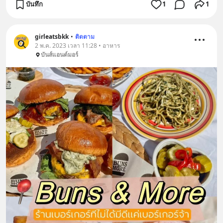
บันทึก
1
1
girleatsbkk
•
ติดตาม
2 พ.ค. 2023 เวลา 11:28 • อาหาร
บันส์แอนด์มอร์