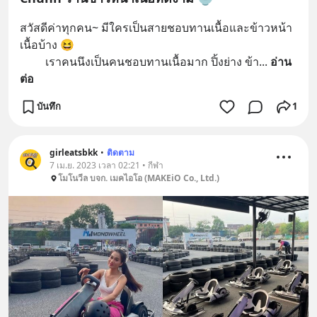
สวัสดีค่าทุกคน~ มีใครเป็นสายชอบทานเนื้อและข้าวหน้า
เนื้อบ้าง 😆
         เราคนนึงเป็นคนชอบทานเนื้อมาก ปิ้งย่าง ข้า
... 
อ่าน
ต่อ
บันทึก
1
girleatsbkk
•
ติดตาม
7 เม.ย. 2023 เวลา 02:21 • กีฬา
โมโนวีล บจก. เมคไอโอ (MAKEiO Co., Ltd.)