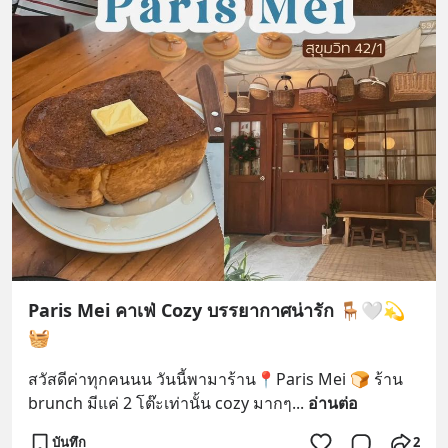
Paris Mei คาเฟ่ Cozy บรรยากาศน่ารัก 🪑🤍💫
🧺
สวัสดีค่าทุกคนนน วันนี้พามาร้าน📍Paris Mei 🍞 ร้าน 
brunch มีแค่ 2 โต๊ะเท่านั้น cozy มากๆ
... 
อ่านต่อ
บันทึก
2