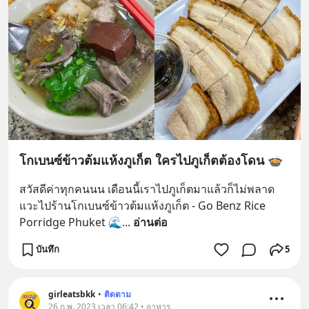
โกเบนซ์ข้าวต้มแห้งภูเก็ต ใครไปภูเก็ตต้องโดน 🍲
สวัสดีค่าทุกคนนน เดือนนี้เราไปภูเก็ตมาแล้วก็ไม่พลาด
แวะไปร้านโกเบนซ์ข้าวต้มแห้งภูเก็ต - Go Benz Rice 
Porridge Phuket 🌊
... 
อ่านต่อ
บันทึก
5
girleatsbkk
•
ติดตาม
26 ก.พ. 2023 เวลา 06:42 • อาหาร