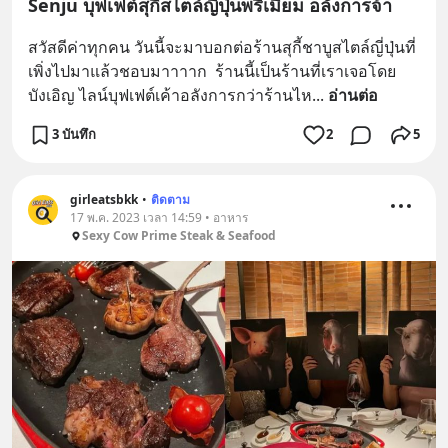
Senju บุฟเฟต์สุกี้สไตล์ญี่ปุ่นพรีเมียม อลังการจ้า
สวัสดีค่าทุกคน วันนี้จะมาบอกต่อร้านสุกี้ชาบูสไตล์ญี่ปุ่นที่
เพิ่งไปมาแล้วชอบมาาาาก  ร้านนี้เป็นร้านที่เราเจอโดย
บังเอิญ ไลน์บุฟเฟต์เค้าอลังการกว่าร้านไห
... 
อ่านต่อ
3 บันทึก
2
5
girleatsbkk
•
ติดตาม
17 พ.ค. 2023 เวลา 14:59 • อาหาร
Sexy Cow Prime Steak & Seafood