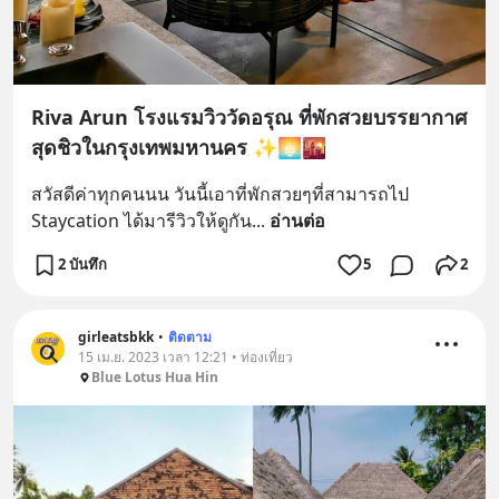
Riva​ Arun โรงแรมวิววัดอรุณ ที่พักสวยบรรยากาศ
สุดชิวในกรุงเทพมหานคร ✨🌅🌇
สวัสดีค่าทุกคนนน วันนี้เอาที่พักสวยๆที่สามารถไป 
Staycation​ ได้มารีวิวให้ดูกัน
... 
อ่านต่อ
2 บันทึก
5
2
girleatsbkk
•
ติดตาม
15 เม.ย. 2023 เวลา 12:21 • ท่องเที่ยว
Blue Lotus Hua Hin