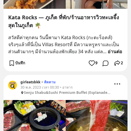
Kata Rocks — ภูเก็ต ที่พัก/ร้านอาหารวิวทะเลจึ้ง
สุดในภูเก็ต 🌴
สวัสดีค่าทุกคน วันนี้พามา Kata Rocks (กะตะร็อคส์) 
จริงๆแล้วที่นี่เป็น Villas Resortที่ มีความหรูหราและเป็น
ส่วนตัวมากๆ มีจำนวนห้องพักเพียง 34 หลัง แต่ล
... 
อ่านต่อ
บันทึก
9
2
girleatsbkk
•
ติดตาม
30 พ.ค. 2023 เวลา 00:30 • อาหาร
Senju Shabu&Sushi Premium Buffet (Esplanade Ratchadaphisek)