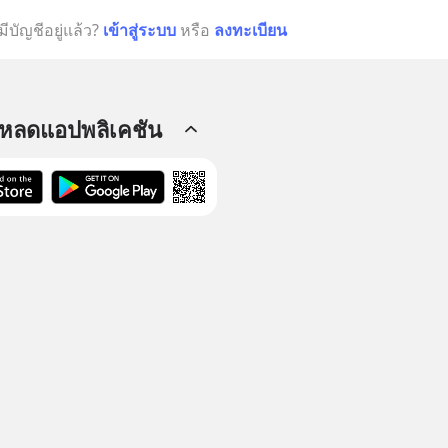
มีบัญชีอยู่แล้ว?
เข้าสู่ระบบ
หรือ
ลงทะเบียน
โหลดแอปพลิเคชัน