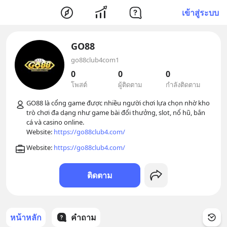
เข้าสู่ระบบ
GO88
go88club4com1
0
0
0
โพสต์
ผู้ติดตาม
กำลังติดตาม
GO88 là cổng game được nhiều người chơi lựa chọn nhờ kho 
trò chơi đa dạng như game bài đổi thưởng, slot, nổ hũ, bắn 
cá và casino online. 

Website: 
https://go88club4.com/
Website: 
https://go88club4.com/
ติดตาม
หน้าหลัก
คำถาม