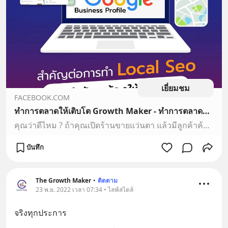
เยี่ยมชม
FACEBOOK.COM
ทำการตลาดให้เติบโต Growth Maker - ทำการตลาดออนไลน์ ยิงโฆษณา รับดูแลเพจ
คุณว่าดีไหม ? ถ้าคุณเปิดร้านขายแว่นตา แล้วมีลูกค้าค้นหาร้านขายแว่นตาในบริเวณนั้น แล้วพบเจอร้านแว่นตาของคุณ ! และเมื่อลูกค้าเห็นข้อมูลของคุณใน Google แล้วลูกค้ารู้สึกเชื่อมั่นในสินค้าและบริการของคุณ...
บันทึก
The Growth Maker
•
ติดตาม
23 พ.ย. 2022 เวลา 07:34 • ไลฟ์สไตล์
จริงทุกประการ