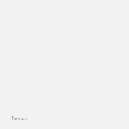
โฆษณา