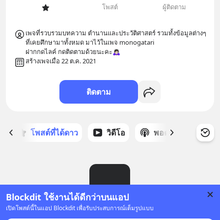
โพสต์
ผู้ติดตาม
เพจที่รวบรวมบทความ ตำนานและประวัติศาสตร์ รวมทั้งข้อมูลต่างๆ
ที่เคยศึกษามาทั้งหมด มาไว้ในเพจ monogatari 

ฝากกดไลค์ กดติดตามด้วยนะคะ🙇🏻‍♀️
สร้างเพจเมื่อ 22 ต.ค. 2021
ติดตาม
ก
โพสต์ที่ได้ดาว
วิดีโอ
พอดแคสต์
ซ
Blockdit ใช้งานได้ดีกว่าบนแอป
เปิดโพสต์นี้ในแอป Blockdit เพื่อรับประสบการณ์เต็มรูปแบบ