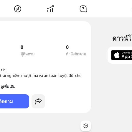
ดาวน์
0
0
ผู้ติดตาม
กำลังติดตาม
 
ดูเพิ่มเติม
ติดตาม