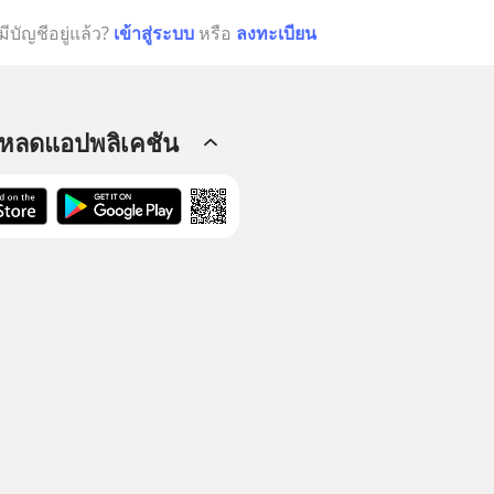
มีบัญชีอยู่แล้ว?
เข้าสู่ระบบ
หรือ
ลงทะเบียน
โหลดแอปพลิเคชัน