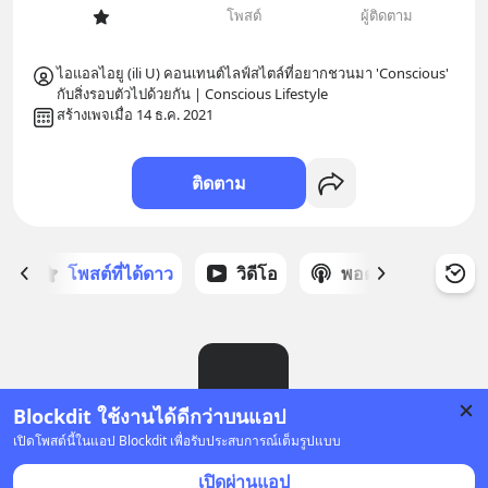
โพสต์
ผู้ติดตาม
ไอแอลไอยู (ili U) คอนเทนต์ไลฟ์สไตล์ที่อยากชวนมา 'Conscious' 
กับสิ่งรอบตัวไปด้วยกัน | Conscious Lifestyle 
สร้างเพจเมื่อ 14 ธ.ค. 2021
ติดตาม
ก
โพสต์ที่ได้ดาว
วิดีโอ
พอดแคสต์
ซ
Blockdit ใช้งานได้ดีกว่าบนแอป
เปิดโพสต์นี้ในแอป Blockdit เพื่อรับประสบการณ์เต็มรูปแบบ
ยังไม่มีโพสต์
เปิดผ่านแอป