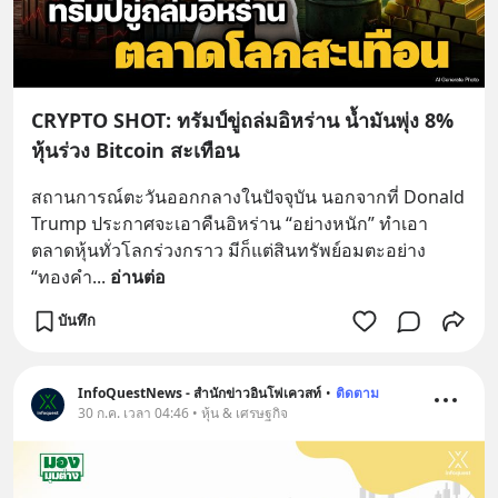
CRYPTO SHOT: ทรัมป์ขู่ถล่มอิหร่าน น้ำมันพุ่ง 8%
หุ้นร่วง Bitcoin สะเทือน
สถานการณ์ตะวันออกกลางในปัจจุบัน นอกจากที่ Donald 
Trump ประกาศจะเอาคืนอิหร่าน “อย่างหนัก” ทำเอา
ตลาดหุ้นทั่วโลกร่วงกราว มีก็แต่สินทรัพย์อมตะอย่าง 
“ทองคำ
... 
อ่านต่อ
บันทึก
InfoQuestNews - สำนักข่าวอินโฟเควสท์
•
ติดตาม
30 ก.ค. เวลา 04:46 • หุ้น & เศรษฐกิจ