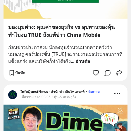
มองมุมต่าง: คุณค่าของธุรกิจ vs อุปทานของหุ้น
ทำไมงบ TRUE ถึงแพ้ข่าว China Mobile
ก่อนข่าวประกาศงบ นักลงทุนจำนวนมากคาดหวังว่า 
บมจ.ทรู คอร์ปอเรชั่น [TRUE] จะรายงานผลประกอบการที่
แข็งแกร่ง และบริษัทก็ทำได้จริง
... 
อ่านต่อ
บันทึก
InfoQuestNews - สำนักข่าวอินโฟเควสท์
•
ติดตาม
เมื่อวาน เวลา 03:35 • หุ้น & เศรษฐกิจ