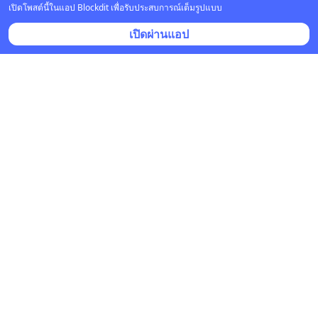
เปิดโพสต์นี้ในแอป Blockdit เพื่อรับประสบการณ์เต็มรูปแบบ
เปิดผ่านแอป
InfoQuestNews - สำนักข่าวอินโฟเควสท์
•
ติดตาม
27 ก.ค. เวลา 07:24 • หุ้น & เศรษฐกิจ