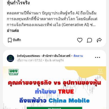
หุ้นกำไรจริง
ตลอดสามปีที่ผ่านมา ปัญญาประดิษฐ์หรือ AI ถือเป็นธีม
การลงทุนหลักที่ชี้นำตลาดการเงินทั่วโลก โดยนับตั้งแต่
การแจ้งเกิดของเจเนอเรทีฟ เอไอ (Generative AI) ช่
... 
อ่านต่อ
บันทึก
InfoQuestNews - สำนักข่าวอินโฟเควสท์
•
ติดตาม
เมื่อวาน เวลา 07:52 • หุ้น & เศรษฐกิจ