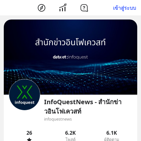
เข้าสู่ระบบ
InfoQuestNews - สำนักข่า
วอินโฟเควสท์
infoquestnews
26
6.2K
6.1K
โพสต์
ผู้ติดตาม