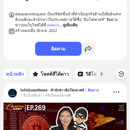
dataxet:infoquest เป็นบริษัทชั้นนำที่ดำเนินธุรกิจด้านมีเดียอินเทล
ลิเจนซ์และสำนักข่าวในประเทศภายใต้ชื่อ "อินโฟเควสท์" ติดตาม
ข่าวบนเว็บไซต์ได้ที่ 
www.in
... 
ดูเพิ่มเติม
สร้างเพจเมื่อ 30 ธ.ค. 2022
ติดตาม
หน้าหลัก
โพสต์ที่ได้ดาว
วิดีโอ
พอดแคส
InfoQuestNews - สำนักข่าวอินโฟเควสท์
•
ติดตาม
7 ชั่วโมงที่แล้ว • คริปโทเคอร์เรนซี