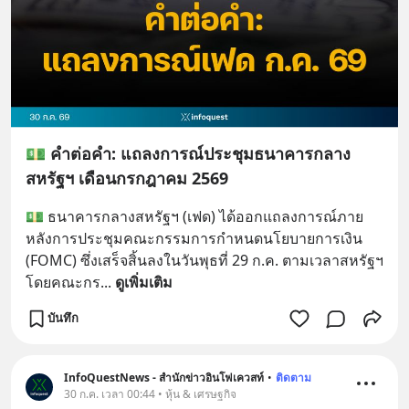
💵 คำต่อคำ: แถลงการณ์ประชุมธนาคารกลาง
สหรัฐฯ เดือนกรกฎาคม 2569
💵 ธนาคารกลางสหรัฐฯ (เฟด) ได้ออกแถลงการณ์ภาย
หลังการประชุมคณะกรรมการกำหนดนโยบายการเงิน 
(FOMC) ซึ่งเสร็จสิ้นลงในวันพุธที่ 29 ก.ค. ตามเวลาสหรัฐฯ 
โดยคณะกร
... 
ดูเพิ่มเติม
บันทึก
InfoQuestNews - สำนักข่าวอินโฟเควสท์
•
ติดตาม
30 ก.ค. เวลา 00:44 • หุ้น & เศรษฐกิจ