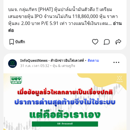
บมจ. กลุ่มภัทร [PHAT] หุ้นปาล์มน้ำมันตัวตึง !! เตรียม
เสนอขายหุ้น IPO จำนวนไม่เกิน 118,860,000 หุ้น ราคา
หุ้นละ 2.00 บาท P/E 5.91 เท่า วางแผนใช้เงินระดม
... 
อ่าน
ต่อ
บันทึก
InfoQuestNews - สำนักข่าวอินโฟเควสท์
•
ติดตาม
31 ก.ค. เวลา 05:32 • หุ้น & เศรษฐกิจ