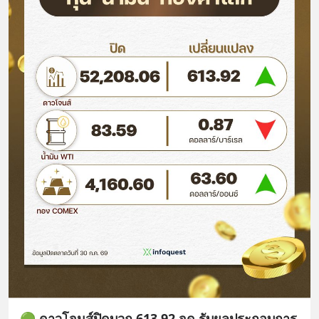
🟢 ดาวโจนส์ปิดบวก 613.92 จุด รับผลประกอบการ