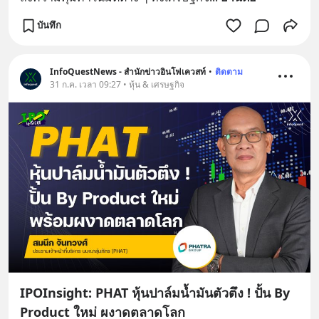
บันทึก
InfoQuestNews - สำนักข่าวอินโฟเควสท์
•
ติดตาม
31 ก.ค. เวลา 09:27 • หุ้น & เศรษฐกิจ
IPOInsight: PHAT หุ้นปาล์มน้ำมันตัวตึง ! ปั้น By
Product ใหม่ ผงาดตลาดโลก