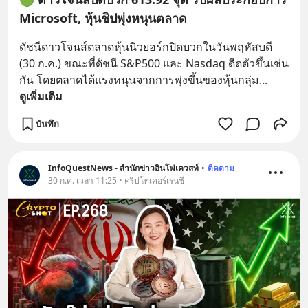
Microsoft, หุ้นชิปพุ่งหนุนตลาด
ดัชนีดาวโจนส์ตลาดหุ้นนิวยอร์กปิดบวกในวันพฤหัสบดี 
(30 ก.ค.) ขณะที่ดัชนี S&P500 และ Nasdaq ดีดตัวขึ้นเช่น
กัน โดยตลาดได้แรงหนุนจากการพุ่งขึ้นของหุ้นกลุ่ม
... 
ดูเพิ่มเติม
บันทึก
InfoQuestNews - สำนักข่าวอินโฟเควสท์
•
ติดตาม
30 ก.ค. เวลา 11:25 • คริปโทเคอร์เรนซี