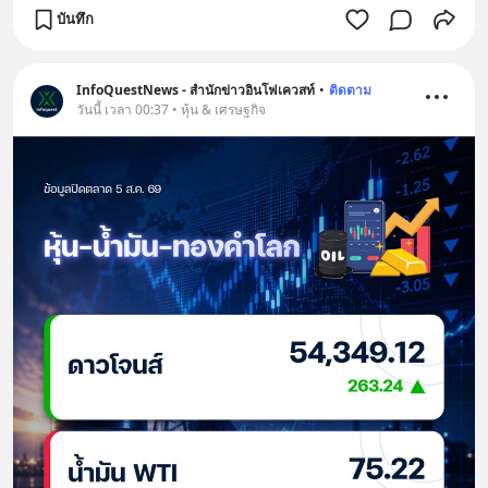
บันทึก
InfoQuestNews - สำนักข่าวอินโฟเควสท์
•
ติดตาม
วันนี้ เวลา 00:37 • หุ้น & เศรษฐกิจ