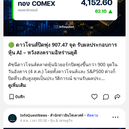
🟢 ดาวโจนส์ปิดพุ่ง 907.47 จุด รับผลประกอบการ
หุ้น AI – หวังสงครามอิหร่านยุติ
ดัชนีดาวโจนส์ตลาดหุ้นนิวยอร์กปิดพุ่งขึ้นกว่า 900 จุดใน
วันอังคาร (4 ส.ค.) โดยทั้งดาวโจนส์และ S&P500 ต่างก็
ปิดที่ระดับสูงสุดเป็นประวัติการณ์ ขานรับผลประ
... 
ดูเพิ่มเติม
บันทึก
InfoQuestNews - สำนักข่าวอินโฟเควสท์
•
ติดตาม
4 ส.ค. เวลา 00:38 • หุ้น & เศรษฐกิจ