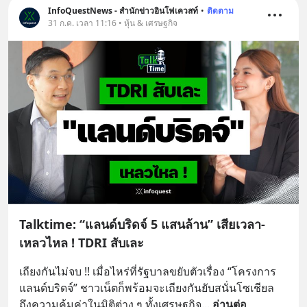
InfoQuestNews - สำนักข่าวอินโฟเควสท์
•
ติดตาม
31 ก.ค. เวลา 11:16 • หุ้น & เศรษฐกิจ
Talktime: “แลนด์บริดจ์ 5 แสนล้าน” เสียเวลา-
เหลวไหล ! TDRI สับเละ
เถียงกันไม่จบ !! เมื่อไหร่ที่รัฐบาลขยับตัวเรื่อง “โครงการ
แลนด์บริดจ์” ชาวเน็ตก็พร้อมจะเถียงกันยับสนั่นโซเชียล 
ถึงความคุ้มค่าในมิติต่าง ๆ ทั้งเศรษฐกิจ
... 
อ่านต่อ