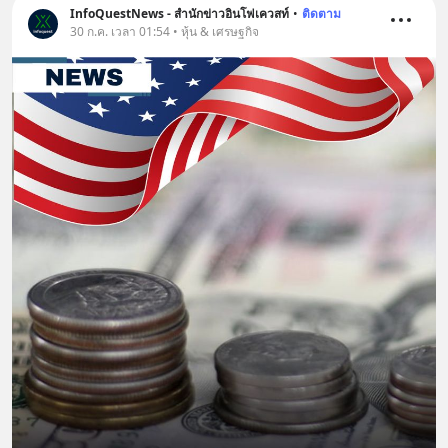
InfoQuestNews - สำนักข่าวอินโฟเควสท์
•
ติดตาม
30 ก.ค. เวลา 01:54 • หุ้น & เศรษฐกิจ