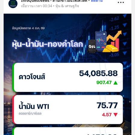
InfoQuestNews - สำนักข่าวอินโฟเควสท์
•
ติดตาม
เมื่อวาน เวลา 00:34 • หุ้น & เศรษฐกิจ