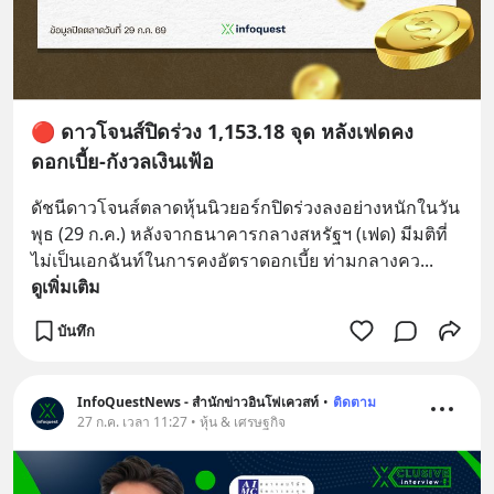
🔴 ดาวโจนส์ปิดร่วง 1,153.18 จุด หลังเฟดคง
ดอกเบี้ย-กังวลเงินเฟ้อ
ดัชนีดาวโจนส์ตลาดหุ้นนิวยอร์กปิดร่วงลงอย่างหนักในวัน
พุธ (29 ก.ค.) หลังจากธนาคารกลางสหรัฐฯ (เฟด) มีมติที่
ไม่เป็นเอกฉันท์ในการคงอัตราดอกเบี้ย ท่ามกลางคว
... 
ดูเพิ่มเติม
บันทึก
InfoQuestNews - สำนักข่าวอินโฟเควสท์
•
ติดตาม
27 ก.ค. เวลา 11:27 • หุ้น & เศรษฐกิจ