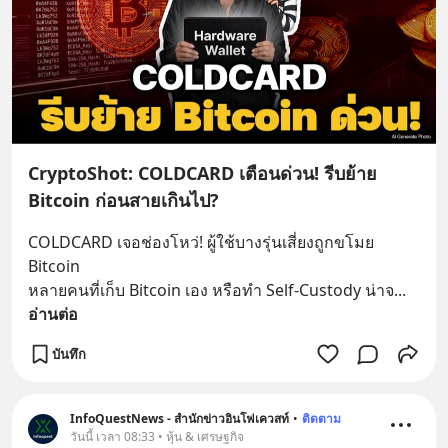
CryptoShot: COLDCARD เตือนด่วน! รีบย้าย
Bitcoin ก่อนสายเกินไป?
COLDCARD เจอช่องโหว่! ผู้ใช้บางรุ่นเสี่ยงถูกขโมย 
Bitcoin
หลายคนที่เก็บ Bitcoin เอง หรือทำ Self-Custody น่าจ
... 
อ่านต่อ
บันทึก
InfoQuestNews - สำนักข่าวอินโฟเควสท์
•
ติดตาม
วันนี้ เวลา 08:33 • หุ้น & เศรษฐกิจ