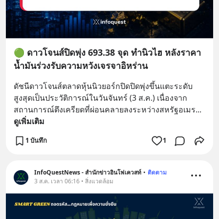
🟢 ดาวโจนส์ปิดพุ่ง 693.38 จุด ทำนิวไฮ หลังราคา
น้ำมันร่วงรับความหวังเจรจาอิหร่าน
ดัชนีดาวโจนส์ตลาดหุ้นนิวยอร์กปิดปิดพุ่งขึ้นแตะระดับ
สูงสุดเป็นประวัติการณ์ในวันจันทร์ (3 ส.ค.) เนื่องจาก
สถานการณ์ตึงเครียดที่ผ่อนคลายลงระหว่างสหรัฐอเมร
... 
ดูเพิ่มเติม
1 บันทึก
1
InfoQuestNews - สำนักข่าวอินโฟเควสท์
•
ติดตาม
3 ส.ค. เวลา 06:16 • สิ่งแวดล้อม