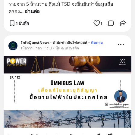
รายจาก 5 ล้านราย ถึงแม้ TSD จะยืนยันว่าข้อมูลถือ
ครอง
... 
อ่านต่อ
1 บันทึก
1
InfoQuestNews - สำนักข่าวอินโฟเควสท์
•
ติดตาม
เมื่อวาน เวลา 11:13 • หุ้น & เศรษฐกิจ