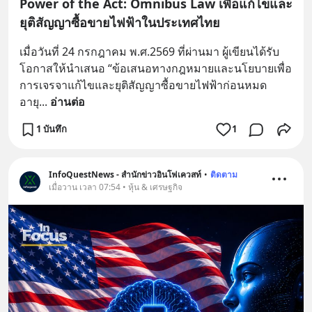
Power of the Act: Omnibus Law เพื่อแก้ไขและ
ยุติสัญญาซื้อขายไฟฟ้าในประเทศไทย
เมื่อวันที่ 24 กรกฎาคม พ.ศ.2569 ที่ผ่านมา ผู้เขียนได้รับ
โอกาสให้นำเสนอ “ข้อเสนอทางกฎหมายและนโยบายเพื่อ
การเจรจาแก้ไขและยุติสัญญาซื้อขายไฟฟ้าก่อนหมด
อายุ
... 
อ่านต่อ
1 บันทึก
1
InfoQuestNews - สำนักข่าวอินโฟเควสท์
•
ติดตาม
เมื่อวาน เวลา 07:54 • หุ้น & เศรษฐกิจ