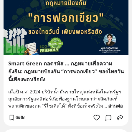
Smart Green ถอดรหัส … กฎหมายเพื่อความ
ยั่งยืน: กฎหมายป้องกัน “การฟอกเขียว” ของไทยวัน
นี้เพียงพอหรือยัง
เมื่อปี ค.ศ. 2024 บริษัทน้ำมันรายใหญ่แห่งหนึ่งในสหรัฐฯ 
ถูกอัยการรัฐแคลิฟอร์เนียฟ้องฐานโฆษณาว่าผลิตภัณฑ์
พลาสติกของตน “รีไซเคิลได้” ทั้งที่ข้อเท็จจริงไม
... 
อ่านต่อ
บันทึก