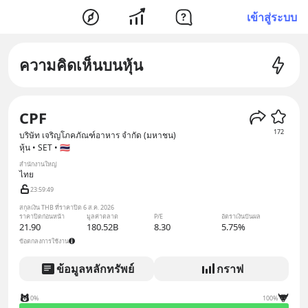
เข้าสู่ระบบ
ความคิดเห็นบนหุ้น
CPF
172
บริษัท เจริญโภคภัณฑ์อาหาร จำกัด (มหาชน)
หุ้น • SET • 🇹🇭
สำนักงานใหญ่
ไทย
23:59:48
สกุลเงิน THB ที่ราคาปิด 6 ส.ค. 2026
ราคาปิดก่อนหน้า
มูลค่าตลาด
P/E
อัตราเงินปันผล
21.90
180.52B
8.30
5.75%
ข้อตกลงการใช้งาน
ข้อมูลหลักทรัพย์
กราฟ
0%
100%