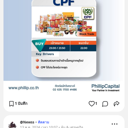
1 บันทึก
1
@Newss
•
ติดตาม
13 พ.ค. 2024 เวลา 10:07 • หุ้น & เศรษฐกิจ