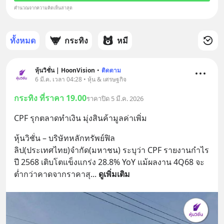
คำนวณจากความคิดเห็นล่าสุด
ทั้งหมด
กระทิง
หมี
หุ้นวิชั่น | HoonVision
•
ติดตาม
6 มี.ค. เวลา 04:28 • หุ้น & เศรษฐกิจ
กระทิง ที่ราคา 19.00
ราคาปิด 5 มี.ค. 2026
CPF รุกตลาดทำเงิน มุ่งสินค้ามูลค่าเพิ่ม
หุ้นวิชั่น – บริษัทหลักทรัพย์ฟิล
ลิป(ประเทศไทย)จำกัด(มหาชน) ระบุว่า CPF รายงานกำไร
ปี 2568 เติบโตแข็งแกร่ง 28.8% YoY แม้ผลงาน 4Q68 จะ
ต่ำกว่าคาดจากราคาสุ
... 
ดูเพิ่มเติม