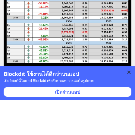
Blockdit ใช้งานได้ดีกว่าบนแอป
บันทึก
2
เปิดโพสต์นี้ในแอป Blockdit เพื่อรับประสบการณ์เต็มรูปแบบ
เปิดผ่านแอป
@Newss
•
ติดตาม
27 ก.พ. 2024 เวลา 13:48 • หุ้น & เศรษฐกิจ
หมี ที่ราคา 18.40
ราคาปิด 27 ก.พ. 2024
🔥CPF  Q4/66