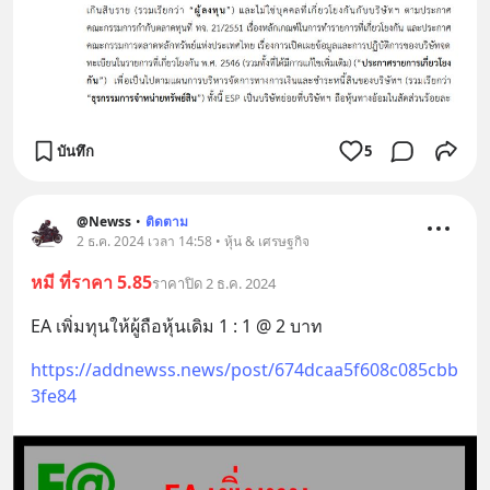
บันทึก
5
@Newss
•
ติดตาม
2 ธ.ค. 2024 เวลา 14:58 • หุ้น & เศรษฐกิจ
หมี ที่ราคา 5.85
ราคาปิด 2 ธ.ค. 2024
EA เพิ่มทุนให้ผู้ถือหุ้นเดิม 1 : 1 @ 2 บาท
https://addnewss.news/post/674dcaa5f608c085cbb
3fe84