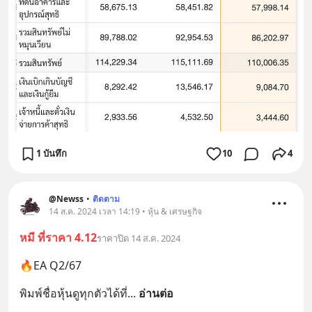
1 บันทึก
10
4
@Newss
•
ติดตาม
14 ส.ค. 2024 เวลา 14:19 • หุ้น & เศรษฐกิจ
หมี ที่ราคา 4.12
ราคาปิด 14 ส.ค. 2024
🔥EA Q2/67
พิมพ์ชื่อหุ้นดูทุกตัวได้ที่
... 
อ่านต่อ