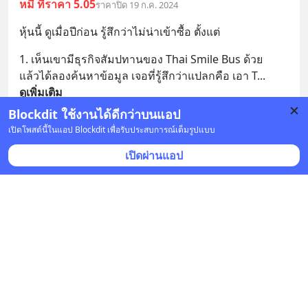
หมี ที่ราคา 5.05
ราคาปิด 19 ก.ค. 2024
หุ้นนี้ ดูเมื่อปีก่อน รู้สึกว่าไม่น่าเข้าซื้อ ตั้งแต่
1. เห็นเขามีธุรกิจสัมปทานของ Thai Smile Bus ด้วย
แล้วได้ลองค้นหาข้อมูล เจอที่รู้สึกว่าแปลกคือ เอา T
... 
ดูเพิ่มเติม
Blockdit ใช้งานได้ดีกว่าบนแอป
2 บันทึก
7
เปิดโพสต์นี้ในแอป Blockdit เพื่อรับประสบการณ์เต็มรูปแบบ
เปิดผ่านแอป
Thatchanon Samerpop
•
ติดตาม
18 ก.ค. 2024 เวลา 06:02 • หุ้น & เศรษฐกิจ
หมี ที่ราคา 6.40
ราคาปิด 17 ก.ค. 2024
EA ปิดตลาดเช้านี้ไม่ถึง Floor แต่แกว่งบริเวณที่คาดว่าเป็น
แนวรับไว้เมื่อวาน (17/7) ที่ 5.4 และปิดที่ 5.2
Bull 🐮: ตอนนี้ราคาต่ำกว่า ipo ที่ 5.5 มองแนวต้านท
... 
ดูเพิ่มเติม