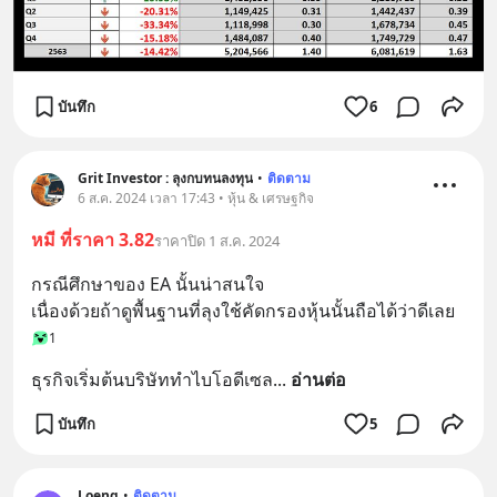
บันทึก
6
Grit Investor : ลุงกบทนลงทุน
•
ติดตาม
6 ส.ค. 2024 เวลา 17:43 • หุ้น & เศรษฐกิจ
หมี ที่ราคา 3.82
ราคาปิด 1 ส.ค. 2024
กรณีศึกษาของ EA นั้นน่าสนใจ
เนื่องด้วยถ้าดูพื้นฐานที่ลุงใช้คัดกรองหุ้นนั้นถือได้ว่าดีเลย
1
ธุรกิจเริ่มต้นบริษัททำไบโอดีเซล
... 
อ่านต่อ
บันทึก
5
Loeng
•
ติดตาม