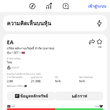
เข้าสู่ระบบ
ความคิดเห็นบนหุ้น
EA
158
บริษัท พลังงานบริสุทธิ์ จำกัด (มหาชน)
หุ้น • SET • 🇹🇭
สำนักงานใหญ่
ไทย
23:59:46
สกุลเงิน THB ที่ราคาปิด 6 ส.ค. 2026
ราคาปิดก่อนหน้า
มูลค่าตลาด
P/E
อัตราเงินปันผล
2.88
21.39B
N/A
N/A
ข้อตกลงการใช้งาน
ข้อมูลหลักทรัพย์
กราฟ
50%
50%