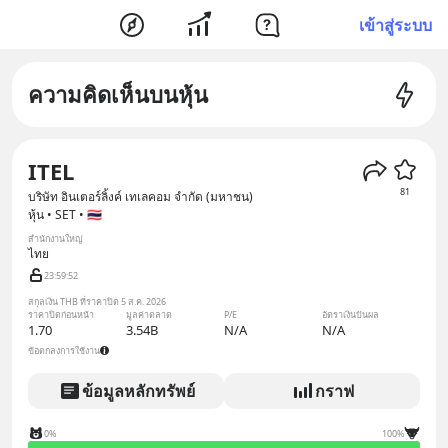
เข้าสู่ระบบ
ความคิดเห็นบนหุ้น
ITEL
81
บริษัท อินเตอร์ลิ้งค์ เทเลคอม จำกัด (มหาชน)
หุ้น • SET • 🇹🇭
สำนักงานใหญ่
ไทย
23:59:52
สกุลเงิน THB ที่ราคาปิด 5 ส.ค. 2026
ราคาปิดก่อนหน้า
มูลค่าตลาด
P/E
อัตราเงินปันผล
1.70
3.54B
N/A
N/A
ข้อตกลงการใช้งาน
ข้อมูลหลักทรัพย์
กราฟ
0%
100%