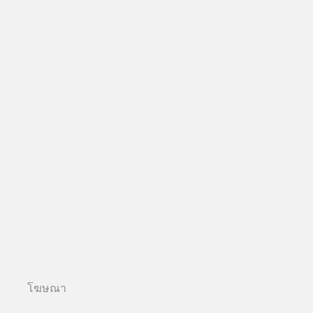
โฆษณา