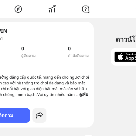
WIN
ดาวน์
m1
0
0
ผู้ติดตาม
กำลังติดตาม
ưởng đẳng cấp quốc tế, mang đến cho người chơi 
nh cao với hệ thống trò chơi đa dạng và bảo mật 
 chỉ nổi bật với giao diện bắt mắt mà còn sở hữu 
h chóng, minh bạch. Với uy tín nhiều năm 
... 
ดูเพิ่ม
ติดตาม