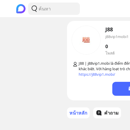
J88
j88vip1mobi1
0
โพสต์
J88 | j88vip1.mobi là điểm đế
https://j88vip1.mobi/
หน้าหลัก
คำถาม