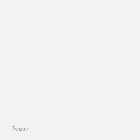
โฆษณา