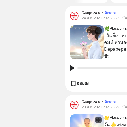
ใจหยุด 24 น.
•
ติดตาม
24 พ.ค. 2020 เวลา 23:22 • บัน
🌿ฟังเพลงธร
: วันที่เราพบกัน คำร้อง : ธรรมกิตติ์ นักร้
คมน์ ทำนองเพลง : Some Other Day - Singular ft.
Depapepe 🌿🌿🌿🌿🌿🌷🌷🌷🌷 เป็นบุญนำพาให
ชีว
3 บันทึก
ใจหยุด 24 น.
•
ติดตาม
23 พ.ค. 2020 เวลา 23:29 • บัน
🌟ฟังเพลงธ
วัน 🌟เพลง MONKS - ชีวิตสมณะ ผู้ชนะแห่งจักรวาล