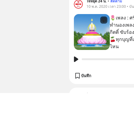
ใจหยุด 24 น.
•
ติดตาม
10 พ.ค. 2020 เวลา 23:00 • บัน
🌷เพลง : ศร
ทำนองเพลง :
กิตติ์ ขับร้อง : ห
🍒ทุกบุญที
ไหน
บันทึก
ใจหยุด 24 น.
•
ติดตาม
9 พ.ค. 2020 เวลา 13:00 • ไลฟ์
🌏นำนั่งสมาธ
แห่งความสงบสุขของชีวิ
วัน 🍃ย้อนกลับมาอยู่กับตัวเอง 🎋นั่งสมาธิ ผ่อนคลาย
อารมณ์ 🌾หลีกจากเรื่องราว ความวุ่นวายต่างๆ ใน