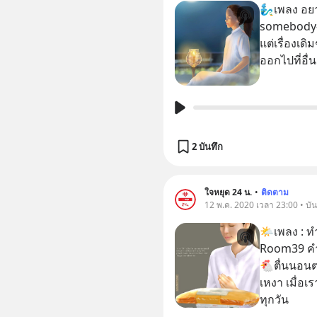
🧞‍♂️เพลง 
somebody- บี้ สุกฤษฎิ์ 🧚‍♀
แต่เรื่องเดิ
ออกไปที่อื
2 บันทึก
ใจหยุด 24 น.
•
ติดตาม
12 พ.ค. 2020 เวลา 23:00 • บัน
🌤เพลง : ทำ
Room39 คำร
🐔ตื่นนอนตอ
เหงา เมื่อเ
ทุกวัน