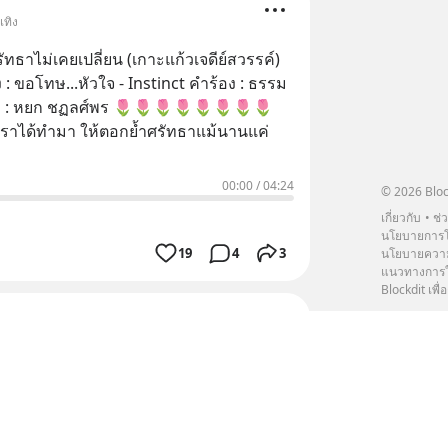
เทิง
ัทธาไม่เคยเปลี่ยน (เกาะแก้วเจดีย์สวรรค์)
 ขอโทษ...หัวใจ - Instinct คำร้อง : ธรรม
ยก ชฏลศ์พร 🌷🌷🌷🌷🌷🌷🌷🌷
่เราได้ทำมา ให้ตอกย้ำศรัทธาแม้นานแค่
00:00
/
04:24
© 2026 Bloc
เกี่ยวกับ
ช่
นโยบายการโ
19
4
3
นโยบายความ
แนวทางการใช
Blockdit เพื่อ
สไตล์
ิพร้อมเสียงบรรเลงธรรมชาติ 🌿ชั่วโมง
ต 🌱ให้เวลากับตัวเองในทุกๆ