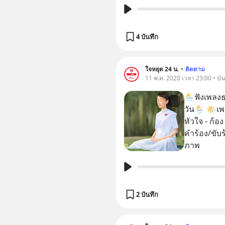
4 บันทึก
ใจหยุด 24 น.
•
ติดตาม
11 พ.ค. 2020 เวลา 23:00 • บัน
🌦ฟังเพลงธ
วัน🌦 🌤เพลง : สายบุญเชื่อมใจ ทำนองเพลง : สายแนน
หัวใจ - ก้
คำร้อง/ขับร้อง : ศ
ภาพ
2 บันทึก