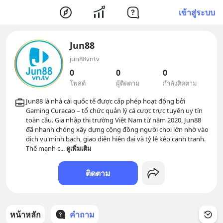
เข้าสู่ระบบ
Jun88
jun88vntv
0
0
0
โพสต์
ผู้ติดตาม
กำลังติดตาม
Jun88 là nhà cái quốc tế được cấp phép hoạt động bởi 
Gaming Curacao – tổ chức quản lý cá cược trực tuyến uy tín 
toàn cầu. Gia nhập thị trường Việt Nam từ năm 2020, Jun88 
đã nhanh chóng xây dựng cộng đồng người chơi lớn nhờ vào 
dịch vụ minh bạch, giao diện hiện đại và tỷ lệ kèo cạnh tranh. 
Thế mạnh c
... 
ดูเพิ่มเติม
ติดตาม
หน้าหลัก
คำถาม