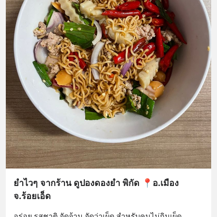
ยำไวๆ จากร้าน ดูปองดองยำ พิกัด 📍อ.เมือง
จ.ร้อยเอ็ด
อร่อย รสชาติ จัดจ้าน จัดว่าเผ็ด สำหรับคนไม่กินเผ็ด