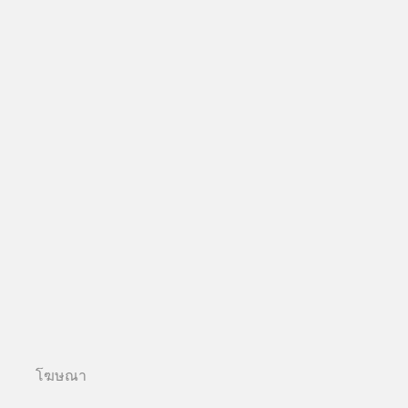
โฆษณา