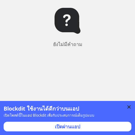
ยังไม่มีคำถาม
Blockdit ใช้งานได้ดีกว่าบนแอป
เปิดโพสต์นี้ในแอป Blockdit เพื่อรับประสบการณ์เต็มรูปแบบ
เปิดผ่านแอป