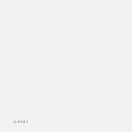
โฆษณา