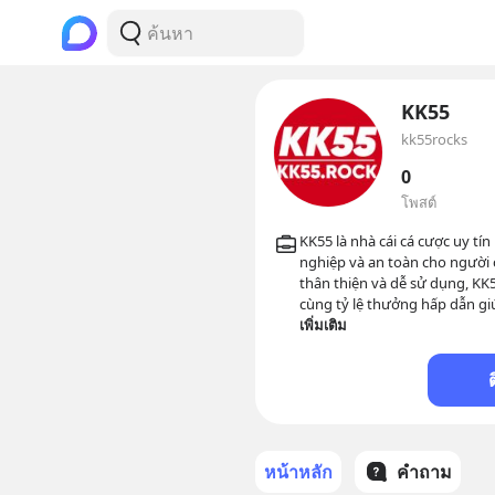
KK55
kk55rocks
0
โพสต์
KK55 là nhà cái cá cược uy tín
nghiệp và an toàn cho người c
thân thiện và dễ sử dụng, KK
cùng tỷ lệ thưởng hấp dẫn giú
เพิ่มเติม
หน้าหลัก
คำถาม