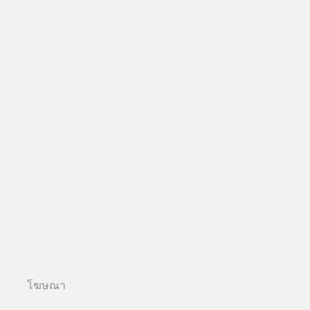
โฆษณา