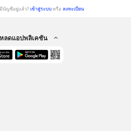
มีบัญชีอยู่แล้ว?
เข้าสู่ระบบ
หรือ
ลงทะเบียน
โหลดแอปพลิเคชัน