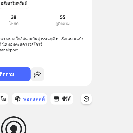
อสังหาริมทรัพย์
38
55
โพสต์
ผู้ติดตาม
งนา-ตราด ใกล้สนามบินสุวรรณภูมิ ท่าเรือแหลมฉบัง

ถี นิคมอมตะนคร เวลโกรว์ 

ติดตาม
ดีโอ
พอดแคสต์
ซีรีส์