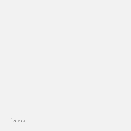
โฆษณา