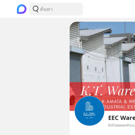
EEC Ware
ktthaiwarehou