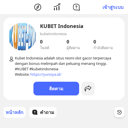
เข้าสู่ระบบ
KUBET Indonesia
kubetindonesia
0
0
0
โพสต์
ผู้ติดตาม
กำลังติดตาม
Kubet Indonesia adalah situs resmi slot gacor terpercaya 
dengan bonus melimpah dan peluang menang tinggi. 

#KUBET #kubetindonesia

Website: 
https://yunoya.id/
ติดตาม
หน้าหลัก
คำถาม