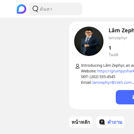
Lâm Zeph
lamzephyr
1
โพสต์
Introducing Lâm Zephyr, an au
Website: 
https://grumpyshark
SĐT: (202) 555-4545

Email: 
lamzephyr@cskh.com
..
หน้าหลัก
คำถาม