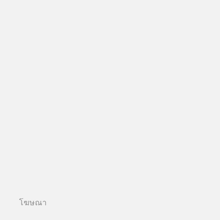
โฆษณา