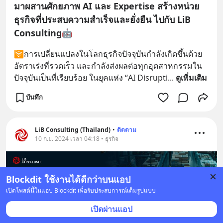
มาผสานศักยภาพ AI และ Expertise สร้างหน่วย
ธุรกิจที่ประสบความสำเร็จและยั่งยืน ไปกับ LiB
Consulting🤖
🛜การเปลี่ยนแปลงในโลกธุรกิจปัจจุบันกำลังเกิดขึ้นด้วย
อัตราเร่งที่รวดเร็ว และกำลังส่งผลต่อทุกอุตสาหกรรมใน
ปัจจุบันเป็นที่เรียบร้อย ในยุคแห่ง “AI Disrupti
... 
ดูเพิ่มเติม
บันทึก
LiB Consulting (Thailand)
•
ติดตาม
10 ก.ย. 2024 เวลา 04:18 • ธุรกิจ
Blockdit ใช้งานได้ดีกว่าบนแอป
เปิดโพสต์นี้ในแอป Blockdit เพื่อรับประสบการณ์เต็มรูปแบบ
เปิดผ่านแอป