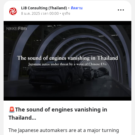
LiB Consulting (Thailand)
•
ติดตาม
8 ม.ค. 2025 เวลา 00:00 • ธุรกิจ
🚨The sound of engines vanishing in
Thailand...
The Japanese automakers are at a major turning 