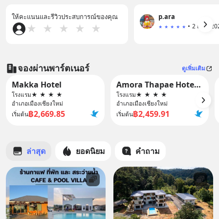
ให้คะแนนและรีวิวประสบการณ์ของคุณ
p.ara
•
★
★
★
★
★
★
★
★
★
★
จองผ่านพาร์ตเนอร์
ดูเพิ่มเติม
Makka Hotel
Amora Thapae Hotel Chiang Mai
โรงแรม
★
★
★
★
โรงแรม
★
★
★
★
อำเภอเมืองเชียงใหม่
อำเภอเมืองเชียงใหม่
฿2,669.85
฿2,459.91
เริ่มต้น
เริ่มต้น
ล่าสุด
ยอดนิยม
คำถาม