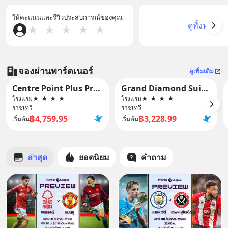
ให้คะแนนและรีวิวประสบการณ์ของคุณ
ดูทั้งหมด
★
★
★
★
★
จองผ่านพาร์ตเนอร์
ดูเพิ่มเติม
Centre Point Plus Pratunam
Grand Diamond Suites Hotel
โรงแรม
★
★
★
★
โรงแรม
★
★
★
★
ราชเทวี
ราชเทวี
฿4,759.95
฿3,228.99
เริ่มต้น
เริ่มต้น
ล่าสุด
ยอดนิยม
คำถาม