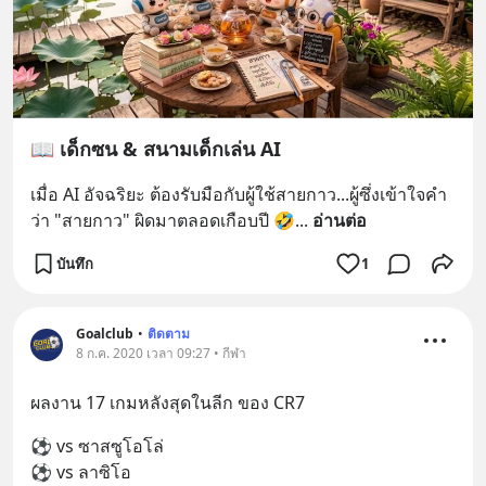
📖 เด็กซน & สนามเด็กเล่น AI
เมื่อ AI อัจฉริยะ ต้องรับมือกับผู้ใช้สายกาว...ผู้ซึ่งเข้าใจคำ
ว่า "สายกาว" ผิดมาตลอดเกือบปี 🤣
... 
อ่านต่อ
บันทึก
1
Goalclub
•
ติดตาม
8 ก.ค. 2020 เวลา 09:27 • กีฬา
ผลงาน 17 เกมหลังสุดในลีก ของ CR7
⚽ vs ซาสซูโอโล่ 
⚽ vs ลาซิโอ 