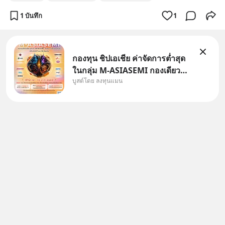
1 บันทึก
1
กองทุน ชิปเอเชีย ค่าจัดการต่ำสุด
ในกลุ่ม M-ASIASEMI กองเดียว
บูสต์โดย ลงทุนแมน
ครบ มีทั้ง CXMT จากจีน TSMC
จากไต้หวัน SK Hynix จาก
เกาหลีใต้ Kioxia จากญี่ปุ่น