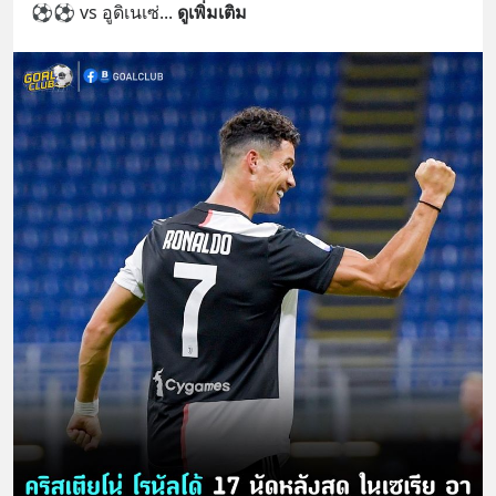
⚽⚽ vs อูดิเนเซ่
... 
ดูเพิ่มเติม