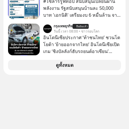
#โซลาร์รูฟท็อป สนับสนุนเปลี่ยนผ่าน
พลังงาน รัฐสนับสนุนบ้านละ 50,000
บาท 'เอกนิติ' เตรียมงบ 6 หมื่นล้าน จาก
พ.ร.ก.เงินกู้ ผุดบิ๊กโปรเจกต์ ‘Solar
กรุงเทพธุรกิจ
ยืนยันแล้ว
Rooftop’ อุดหนุน 5 หมื่นต่อครัวเรือน
วันนี้ เวลา 08:00 • ข่าวรอบโลก
ตั้งเป้า 5 แสน 1 ล้านครัวเรือน ดึงแบงก์
อินโดนีเซียประกาศ ‘ท้าชนไทย’ ชวนโต
รัฐปล่อยกู้ดอกเบี้ยต่ำ
โยต้า ‘ย้ายออกจากไทย’ อินโดนีเซียเปิด
เกม ‘ชิงบัลลังก์ฮับรถยนต์อาเซียน’
ประกาศท้าชนไทยตรงๆ โดยรัฐมนตรี
คลังของอินโดฯ เรียกร้อง ‘โตโยต้า’ ย้าย
ดูทั้งหมด
ฐานการผลิตหลักออกจากไทย พร้อม
เสนอสิทธิประโยชน์เต็ม หวังดึงทั้ง
โรงงานและซัพพลายเชนไปปักหลัก
อินโดนีเซียทั้งระบบ