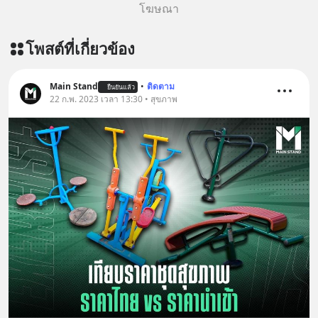
โฆษณา
โพสต์ที่เกี่ยวข้อง
Main Stand
•
ติดตาม
ยืนยันแล้ว
22 ก.พ. 2023 เวลา 13:30 • สุขภาพ