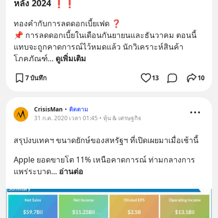
หลัง 2024 ❗❗
ทองคำกับการลดดอกเบี้ยเฟด ❓
📌 การลดดอกเบี้ยในเดือนกันยายนและธันวาคม ตอนนี้
แทบจะถูกคาดการณ์ไว้หมดแล้ว นักวิเคราะห์สินค้า
โภคภัณฑ์
... 
ดูเพิ่มเติม
7 บันทึก
13
10
CrisisMan
•
ติดตาม
31 ก.ค. 2020 เวลา 01:45 • หุ้น & เศรษฐกิจ
สรุปงบเทคฯ ขนาดยักษ์ของสหรัฐฯ ที่เปิดเผยมาเมื่อเช้านี้
Apple ยอดขายโต 11% เหนือคาดการณ์ ท่ามกลางการ
แพร่ระบาด
... 
อ่านต่อ