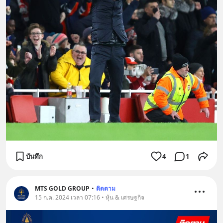
บันทึก
4
1
MTS GOLD GROUP
•
ติดตาม
15 ก.ค. 2024 เวลา 07:16 • หุ้น & เศรษฐกิจ