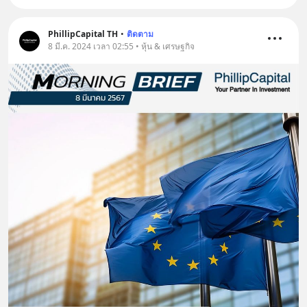
PhillipCapital TH
•
ติดตาม
8 มี.ค. 2024 เวลา 02:55 • หุ้น & เศรษฐกิจ