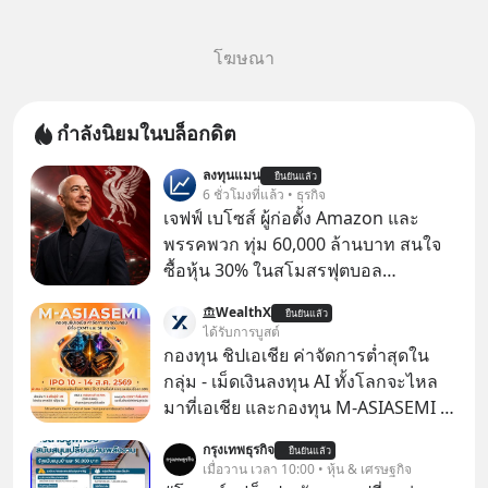
โฆษณา
กำลังนิยมในบล็อกดิต
ลงทุนแมน
ยืนยันแล้ว
6 ชั่วโมงที่แล้ว • ธุรกิจ
เจฟฟ์ เบโซส์ ผู้ก่อตั้ง Amazon และ
พรรคพวก ทุ่ม 60,000 ล้านบาท สนใจ
ซื้อหุ้น 30% ในสโมสรฟุตบอล
Liverpool มีรายงานจาก BBC Sport ว่า
WealthX
ยืนยันแล้ว
กลุ่มนักลงทุนที่มี เจฟฟ์ เบโซส์ (Jeff
ได้รับการบูสต์
Bezos) มหาเศรษฐีและผู้ก่อตั้ง
กองทุน ชิปเอเชีย ค่าจัดการต่ำสุดใน
Amazon กับอามิต ภาเทีย (Amit
กลุ่ม - เม็ดเงินลงทุน AI ทั้งโลกจะไหล
Bhatia) นักธุรกิจชาวอังกฤษเชื้อสาย
มาที่เอเชีย และกองทุน M-ASIASEMI นี้
อินเดีย และเอดูอาร์โด ซาเวริน
จะได้ประโยชน์
กรุงเทพธุรกิจ
(Eduardo Saverin) ผู้ร่วมก่อตั้ง
ยืนยันแล้ว
เมื่อวาน เวลา 10:00 • หุ้น & เศรษฐกิจ
Facebook ร่วมอยู่ด้วย