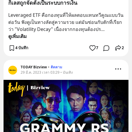
กิเลสถูกจัดตั้งเป็นระบบการเงิน
Leveraged ETF คือกองทุนที่ให้ผลตอบแทนทวีคูณแบบวัน
ต่อวัน ฟังดูเป็นทางลัดสู่ความรวย แต่มันซ่อนกับดักที่เรียก
ว่า "Volatility Decay" เนื่องจากกองทุนต้องปร
... 
ดูเพิ่มเติม
4 บันทึก
7
2
TODAY Bizview
•
ติดตาม
29 มี.ค. 2023 เวลา 03:29 • บันเทิง